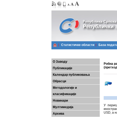
Република Српска
Републички з
Статистичке области
Базa подат
О Заводу
Робна ра
(претхо
Публикације
Календар публиковања
Обрасци
Методологије и
класификације
Новинари
У перио
Мултимедија
иностран
USD, а н
Архива