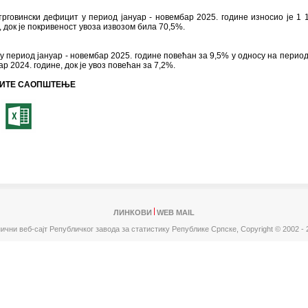
говински дефицит у период јануар - новембар 2025. године износио је 1 
 док је покривеност увоза извозом била 70,5%.
 у период јануар - новембар 2025. године повећан за 9,5% у односу на период
ар 2024. године, док је увоз повећан за 7,2%.
ИТЕ САОПШТЕЊЕ
ЛИНКОВИ
WEB MAIL
ични веб-сајт Републичког завода за статистику Републике Српске,
Copyright © 2002 - 