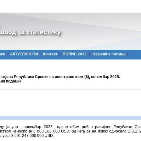
авод за статистику
ака
АКТУЕЛНОСТИ
Контакт
ПОПИС 2013.
Најчешћa питања
змјена Републике Српске са иностранством ($), новембар 2025.
дни подаци)
ду јануар - новембар 2025. године обим робне размјене Републике Ср
ством износио је 6 803 186 000 USD, од чега се на извоз односило 2 811 
а увоз 3 991 247 000 000 USD.