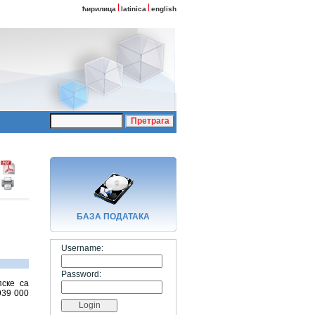
ћирилица
latinica
english
БАЗA ПОДАТАКА
Username:
Password:
пске са
939 000