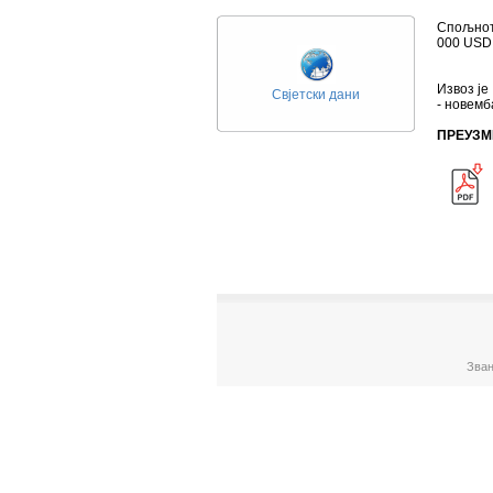
Спољнотр
000 USD,
Извоз је
Свјетски дани
- новемб
ПРЕУЗМ
Зван