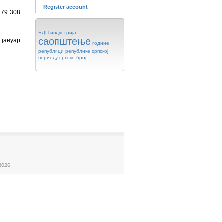
Register account
179 308
БДП
индустрија
саопштење
 јануар
године
републици
републике
српској
периоду
српске
број
2026.