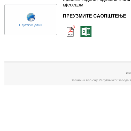
мјесецом.
ПРЕУЗМИТЕ САОПШТЕЊЕ
Свјетски дани
ЛИ
Званични веб-сајт Републичког завода 