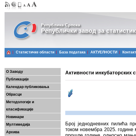
Република Српска
Републички завод за статистик
Статистичке области
Базa података
АКТУЕЛНОСТИ
Контак
О Заводу
Активности инкубаторских с
Публикације
Календар публиковања
Обрасци
Методологије и
класификације
Новинари
Број једнодневних пилића пр
Мултимедија
током новембра 2025. године 
Архива
прошле године, односно мањи