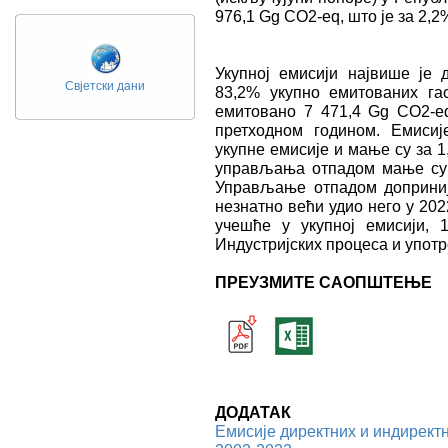
976,1 Gg CO2-eq, што је за 2,2
Укупној емисији највише је д
Свјетски дани
83,2% укупнo емитованих гас
емитовано 7 471,4 Gg CO2-e
претходном годином. Емиси
укупне емисије и мање су за 1
управљања отпадом мање су з
Управљање отпадом доприније
незнатно већи удио него у 202
учешће у укупној емисији, 
Индустријских процеса и упот
ПРЕУЗМИТЕ САОПШТЕЊЕ
ДОДАТАК
Емисије директних и индиректн