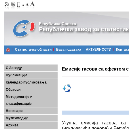
Република Српска
Републички завод за статистик
Статистичке области
Базa података
АКТУЕЛНОСТИ
Контак
О Заводу
Емисије гасова са ефектом с
Публикације
Календар публиковања
Обрасци
Методологије и
класификације
Новинари
Мултимедија
Укупна емисија гасова са
Архива
(искључујући поноре) у Републ