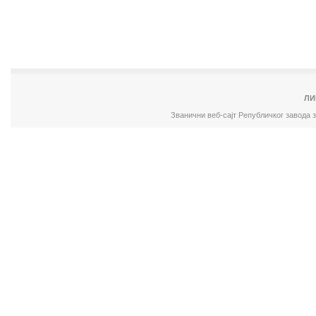
ЛИ
Званични веб-сајт Републичког завода 