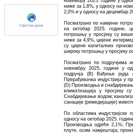
новембру 2025. године у однос
ниже за 1,8%, у односу на нов
2,0% и у односу на децембар 2
Посматрано по намјени потро
Свјетски дани
на октобар 2025. године, ц
потрошњу у просјеку су више 
ниже за 4,9%, цијене интерме
су цијене капиталних произв
широку потрошњу у просјеку ос
Посматрано по подручјима и
новембру 2025. године у од
подручја (B) Вађење руда 
Прерађивачка индустрија у пр
(D) Производња и снабдијевањ
климатизација у просјеку с
Снабдијевање водом; канализа
санације (ремедијације) живот
По областима индустријске п
односу на октобар 2025. годин
Производња одјеће 2,1%; Пр
плуте, осим намјештаја; прои