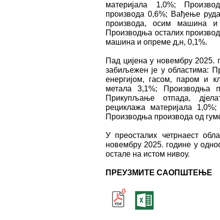
материјала 1,0%; Произв
производа 0,6%; Вађење руда
производа, осим машина и 
Производња осталих производ
машина и опреме д,н, 0,1%.
Пад цијена у новембру 2025. 
забиљежен је у областима: П
енергијом, гасом, паром и к
метала 3,1%; Производња п
Прикупљање отпада, дјела
рециклажа материјала 1,0%;
Производња производа од гуме
У преосталих четрнаест обла
новембру 2025. године у однос
остале на истом нивоу.
ПРЕУЗМИТЕ САОПШТЕЊЕ