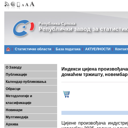
Република Српска
Републички завод за статистик
Статистичке области
Базa података
АКТУЕЛНОСТИ
Контак
О Заводу
Индекси цијена произвођача
домаћем тржишту, новембар 
Публикације
Календар публиковања
Обрасци
Методологије и
класификације
Новинари
Мултимедија
Цијенe произвођачa индустри
Архива