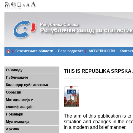
Република Српска
Републички завод за статистик
Статистичке области
Базa података
АКТУЕЛНОСТИ
Контак
О Заводу
THIS IS REPUBLIKA SRPSKA,
Публикације
Календар публиковања
Обрасци
Методологије и
класификације
Новинари
The aim of this publication is to
situation and changes in the ec
Мултимедија
in a modern and brief manner.
Архива