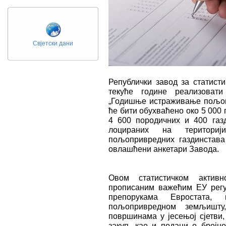
Свјетски дани
Републички завод за статисти
текуће године реализоват
„Годишње истраживање пољопр
ће бити обухваћенo око 5 000
4 600 породичних и 400 газ
лоцираних на териториј
пољопривредних газдинстава
овлашћени анкетари Завода.
Овом статистичком актив
прописаним важећим ЕУ регу
препорукама Евростата,
пољопривредном земљишту,
површинама у јесењој сјетви
закуп, као и подаци о бројно