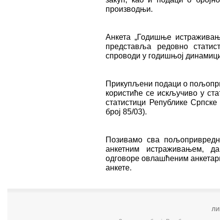
производњи.
Анкета „Годишње истраживањ
представља редовно статис
спроводи у годишњој динамици
Прикупљени подаци о пољопри
користиће се искључиво у ста
статистици Републике Српске 
број 85/03).
Позивамо сва пољопривредна
анкетним истраживањем, да
одговоре овлашћеним анкетари
анкете.
ЛИ