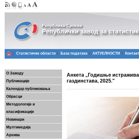
Република Српска
Републички завод за статистик
Статистичке области
Базa података
АКТУЕЛНОСТИ
Контак
О Заводу
Анкета „Годишње истражив
газдинстава, 2025."
Публикације
Календар публиковања
Обрасци
Методологије и
класификације
Новинари
Мултимедија
Архива