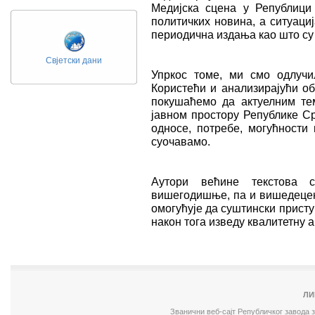
Медијска сцена у Републици 
политичких новина, а ситуаци
периодична издања као што су
Свјетски дани
Упркос томе, ми смо одлучи
Користећи и анализирајући о
покушаћемо да актуелним те
јавном простору Републике С
односе, потребе, могућности 
суочавамо.
Аутори већине текстова 
вишегодишње, па и вишедецени
омогућује да суштински приступ
након тога изведу квалитетну а
ЛИ
Званични веб-сајт Републичког завода 