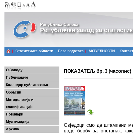
Република Српска
Републички завод за статистик
Статистичке области
Базa података
АКТУЕЛНОСТИ
Контак
О Заводу
ПОКАЗАТЕЉ бр. 3 (часопис)
Публикације
Календар публиковања
Обрасци
Методологије и
класификације
Новинари
Мултимедија
Свједоци смо да штампани мед
Архива
воде борбу за опстанак, как