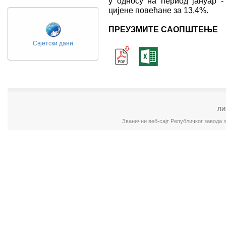
у односу на период јануар -
цијене повећане за 13,4%.
ПРЕУЗМИТЕ САОПШТЕЊЕ
Свјетски дани
ЛИ
Званични веб-сајт Републичког завода 