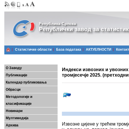
Република Српска
Републички завод за статистик
Статистичке области
Базa података
АКТУЕЛНОСТИ
Контак
О Заводу
Индекси извозних и увозних 
тромјесечје 2025. (претходн
Публикације
Календар публиковања
Обрасци
Методологије и
класификације
Новинари
Мултимедија
Извозне цијене у трећем тромј
Архива