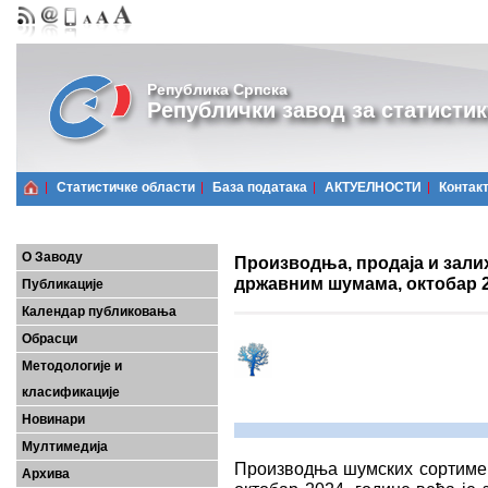
Република Српска
Републички завод за статистик
Статистичке области
Базa података
АКТУЕЛНОСТИ
Контак
О Заводу
Производња, продаја и зали
државним шумама, октобар 2
Публикације
Календар публиковања
Обрасци
Методологије и
класификације
Новинари
Мултимедија
Производња шумских сортимена
Архива