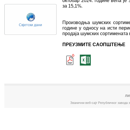
октобар 2024. године већа је
за 15,1%.
Производња шумских сортимен
Свјетски дани
године у односу на исти пери
продаја шумских сортимената 
ПРЕУЗМИТЕ САОПШТЕЊЕ
ЛИ
Званични веб-сајт Републичког завода 