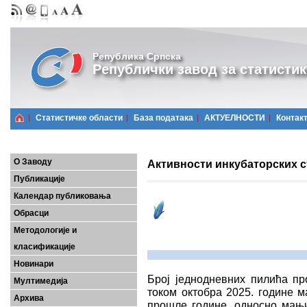
Република Српска
Републички завод за статистик
Статистичке области
Базa података
АКТУЕЛНОСТИ
Контак
О Заводу
Активности инкубаторских ст
Публикације
Календар публиковања
Обрасци
Методологије и
класификације
Новинари
Број једнодневних пилића пр
Мултимедија
током октобра 2025. године м
Архива
прошле године, односно мањи