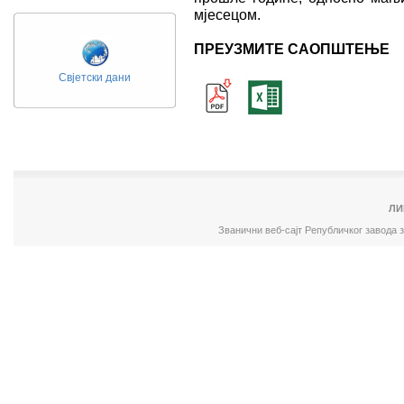
мјесецом.
ПРЕУЗМИТЕ САОПШТЕЊЕ
Свјетски дани
ЛИ
Званични веб-сајт Републичког завода 