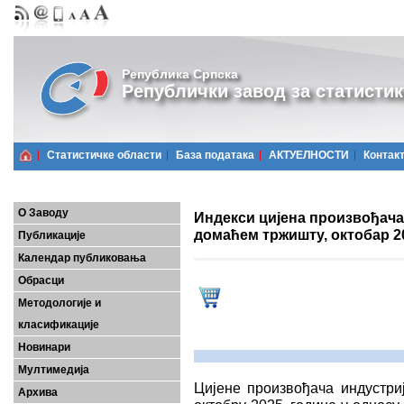
Република Српска
Републички завод за статистик
Статистичке области
Базa података
АКТУЕЛНОСТИ
Контак
О Заводу
Индекси цијена произвођача
домаћем тржишту, октобар 2
Публикације
Календар публиковања
Обрасци
Методологије и
класификације
Новинари
Мултимедија
Цијенe произвођачa индустри
Архива