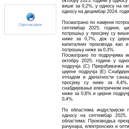
октобру 2025. године у односу 
више за 0,2%, у односу на ок
односу на децембар 2024. годи
Посматрано по намјени потрош
Свјетски дани
септембар 2025. године, ц
потрошњу у просјеку су више 
ниже за 0,7%, док су цијен
капиталних производа као и
потрошњу ниже за 0,3%.
Посматрано по подручјима и
октобру 2025. године у одно
подручја (C) Прерађивачка и
цијене подручја (E) Снабдиј
отпадом и дјелатности санац
просјеку су ниже за 4,4%,
снабдијевање електричном ене
ниже за 0,8% и цијене подруч
0,4%.
По областима индустријске 
односу на септембар 2025.
областима: Производња прех
рачунара, електронских и опт