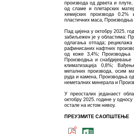
производа од дрвета и плуте,
од сламе и плетарских мате
хемијских производа 0.2%
пластичних маса, Производња 
Пад цијена у октобру 2025. го
забиљежен је у областима: Пр
одлагања отпада; рециклажа
рафинисаних нафтних произво
од коже 3,4%; Производња 
Производња и снабдијевање е
климатизација 0,8%; Вађењ
металних производа, осим м
руда и камена, Производња од
неметалних минерала и Произ
У преосталих једанаест обла
октобру 2025. године у односу 
остале на истом нивоу.
ПРЕУЗМИТЕ САОПШТЕЊЕ