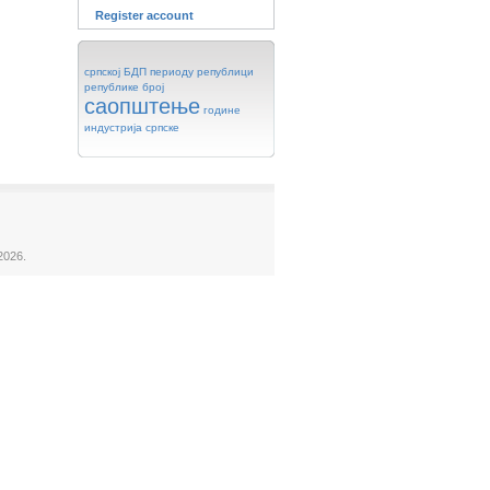
Register account
српској
БДП
периоду
републици
републике
број
саопштење
године
индустрија
српске
2026.