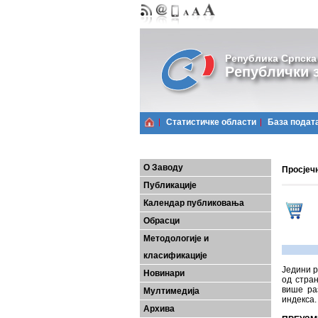
Република Српска
Републички з
Статистичке области
Базa подат
О Заводу
Просјечн
Публикације
Календар публиковања
Обрасци
Методологије и
класификације
Једини р
Новинари
од стран
више ра
Мултимедија
индекса.
Архива