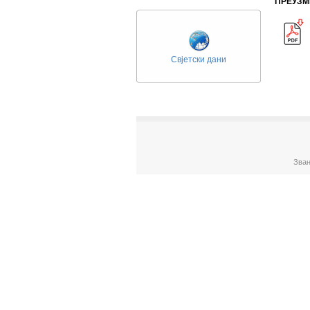
ПРЕУЗМ
Свјетски дани
Зван