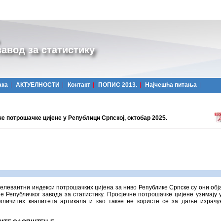
авод за статистику
ака
АКТУЕЛНОСТИ
Контакт
ПОПИС 2013.
Најчешћa питања
е потрошачке цијене у Републици Српској, октобар 2025.
елевантни индекси потрошачких цијена за ниво Републике Српске су они об
е Републичког завода за статистику. Просјечне потрошачке цијене узимају 
зличитих квалитета артикала и као такве не користе се за даље израч