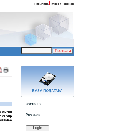
ћирилица
latinica
english
БАЗA ПОДАТАКА
Username:
јављени
Password:
у обзир
унавање