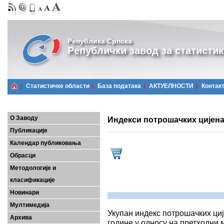
Република Српска
Републички завод за статистик
Статистичке области
Базa података
АКТУЕЛНОСТИ
Контак
О Заводу
Индекси потрошачких цијена,
Публикације
Календар публиковања
Обрасци
Методологије и
класификације
Новинари
Мултимедија
Укупан индекс потрошачких циј
Архива
године у односу на претходни м