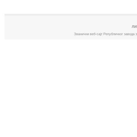
ЛИ
Званични веб-сајт Републичког завода 