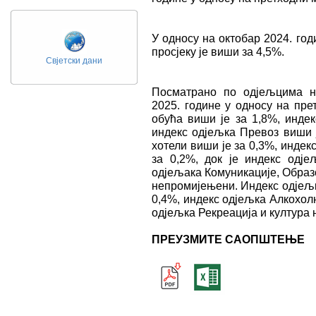
У односу на октобар 2024. год
просјеку је виши за 4,5%.
Свјетски дани
Посматрано по одјељцима н
2025. године у односу на пре
обућа виши је за 1,8%, инде
индекс одјељка Превоз виши ј
хотели виши је за 0,3%, индек
за 0,2%, док је индекс одј
одјељака Комуникације, Образ
непромијењени. Индекс одјељк
0,4%, индекс одјељка Алкохолн
одјељка Рекреација и култура н
ПРЕУЗМИТЕ САОПШТЕЊЕ