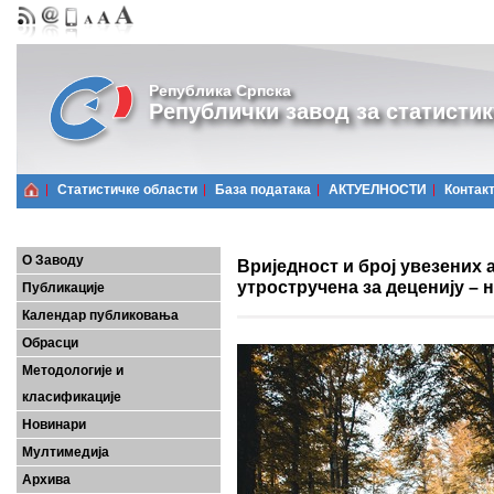
Република Српска
Републички завод за статистик
Статистичке области
Базa података
АКТУЕЛНОСТИ
Контак
О Заводу
Вриједност и број увезених
утростручена за деценију – 
Публикације
Календар публиковања
Обрасци
Методологије и
класификације
Новинари
Мултимедија
Архива