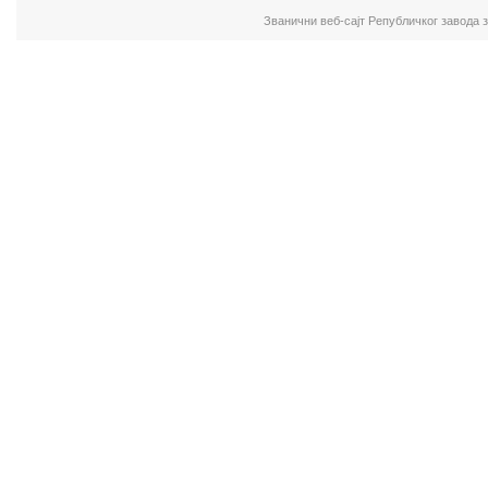
Званични веб-сајт Републичког завода 