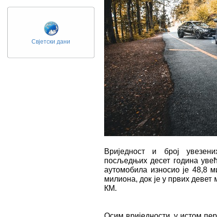
Свјетски дани
Вриједност и број увезен
посљедњих десет година увећа
аутомобила износио је 48,8 м
милиона, док је у првих девет
КМ.
Осим вриједности, у истом пер