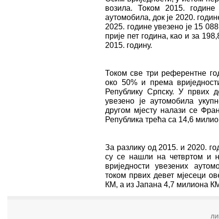
возила. Током 2015. године
аутомобила, док је 2020. годин
2025. године увезено је 15 088
прије пет година, као и за 198
2015. годину.
Током све три референтне го
око 50% и према вриједност
Републику Српску. У првих д
увезено је аутомобила укуп
другом мјесту налази се Фра
Република трећа са 14,6 милио
За разлику од 2015. и 2020. го
су се нашли на четвртом и н
вриједности увезених аутом
током првих девет мјесеци ов
КМ, а из Јапана 4,7 милиона К
ЛИ