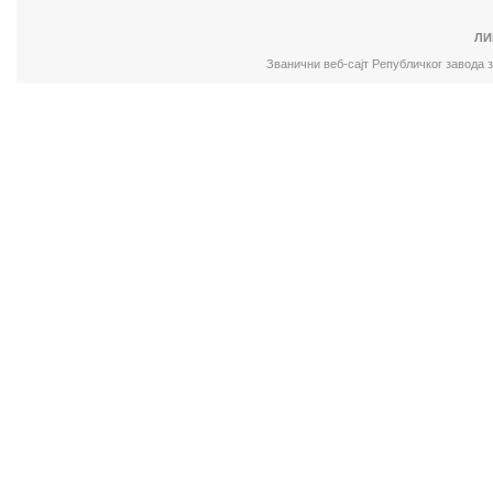
ЛИ
Званични веб-сајт Републичког завода 