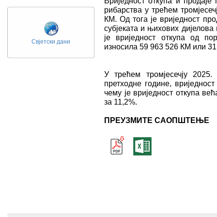
Вриједност откупа и продаје
рибарства у трећем тромјесеч
КМ. Од тога је вриједност пр
субјеката и њихових дијелова
је вриједност откупа од по
Свјетски дани
износила 59 963 526 КМ или 31
У трећем тромјесечју 2025.
претходне године, вриједност
чему је вриједност откупа већ
за 11,2%.
ПРЕУЗМИТЕ САОПШТЕЊЕ