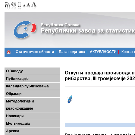
Република Српска
Републички завод за статистик
Статистичке области
Базa података
АКТУЕЛНОСТИ
Контак
О Заводу
Откуп и продаја производа 
рибарства, III тромјесечје 202
Публикације
Календар публиковања
Обрасци
Методологије и
класификације
Новинари
Мултимедија
Архива