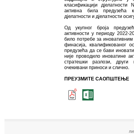
класификацији дјелатности
активнa била предузећа ко
дјелатности и дјелатности оси
Од укупног броја предузе
активности у периоду 2022-20
било потребе за иновативним 
финасија, квалификованог ос
предузећа да се бави иновати
није проводило иноватине акт
стратешки разлози, други 
очекивани приноси и слично.
ПРЕУЗМИТЕ САОПШТЕЊЕ
ЛИ