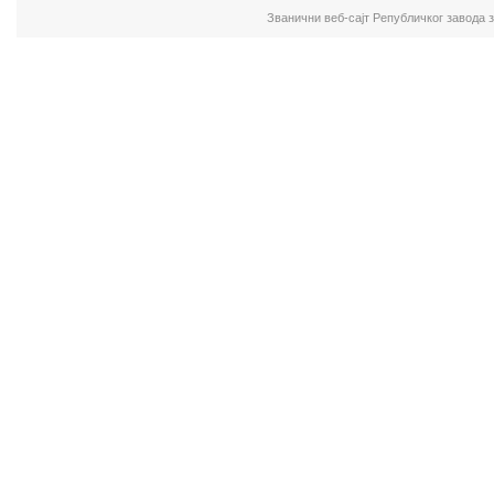
Званични веб-сајт Републичког завода 