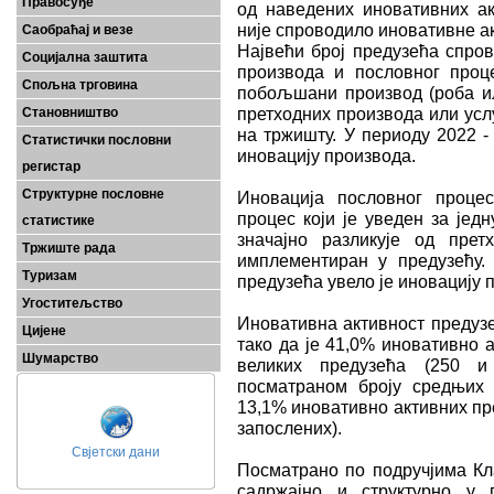
Правосуђе
од наведених иновативних ак
није спроводило иновативне а
Саобраћај и везе
Највећи број предузећа спров
Социјална заштита
производа и пословног проц
Спољна трговина
побољшани производ (роба или
претходних производа или усл
Становништво
на тржишту. У периоду 2022 -
Статистички пословни
иновацију производа.
регистар
Структурне пословне
Иновација пословног проце
процес који је уведен за јед
статистике
значајно разликује од прет
Тржиште рада
имплементиран у предузећу.
Туризам
предузећа увело је иновацију 
Угоститељство
Иновативна активност предуз
Цијене
тако да је 41,0% иновативно 
Шумарство
великих предузећа (250 и
посматраном броју средњих п
13,1% иновативно активних пр
запослених).
Свјетски дани
Посматрано по подручјима Кла
садржајно и структурно у 