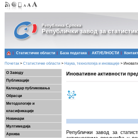
Република Српска
Републички завод за статистик
Статистичке области
Базa података
АКТУЕЛНОСТИ
Контак
Почетак
>
Статистичке области
>
Наука, технологија и иновације
>
Иновати
О Заводу
Иновативне активности преду
Публикације
Календар публиковања
Обрасци
Методологије и
класификације
Новинари
Мултимедија
Републички завод за статис
Архива