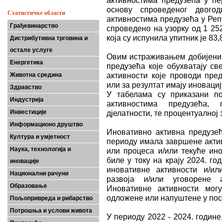
активностима предузећа у пе
основу спроведеног двого
Статистичке области
активностима предузећа у Реп
Грађевинарство
спроведено на узорку од 1 25
која су испунила упитник је 83,
Дистрибутивна трговина и
остале услуге
Овим истраживањем добијени 
Енергетика
предузећа које обухватају св
активности које проводи пред
Животна средина
или за резултат имају иновациј
Здравство
У табелама су приказани п
Индустрија
активностима предузећа, 
Инвестиције
дјелатности, те процентуалној
Информационо друштво
Иновативно активна предузећ
Култура и умјетност
периоду имала завршене актив
Наука, технологија и
или процеса и/или текуће ино
биле у току на крају 2024. г
иновације
иновативне активности и/и
Национални рачуни
развоја и/или уговорене 
Образовање
Иновативне активности могу
одложене или напуштене у по
Пољопривреда и рибарство
Потрошња и услови живота
У периоду 2022 - 2024. године