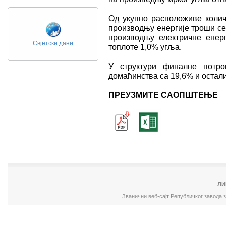
Од укупно расположиве колич
производњу енергије троши се
производњу електричне енер
Свјетски дани
топлоте 1,0% угља.
У структури финалне потро
домаћинства са 19,6% и остал
ПРЕУЗМИТЕ САОПШТЕЊЕ
ЛИ
Званични веб-сајт Републичког завода 