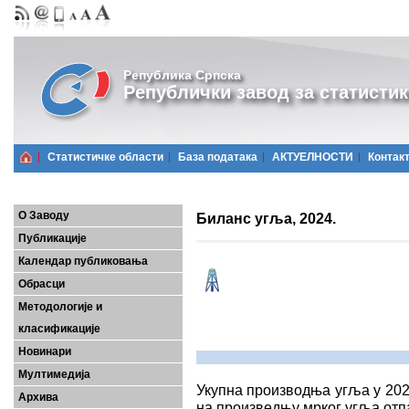
Република Српска
Републички завод за статистик
Статистичке области
Базa података
АКТУЕЛНОСТИ
Контак
О Заводу
Биланс угља, 2024.
Публикације
Календар публиковања
Обрасци
Методологије и
класификације
Новинари
Мултимедија
Укупна производња угља у 2024.
Архива
на произведњу мрког угља отпад