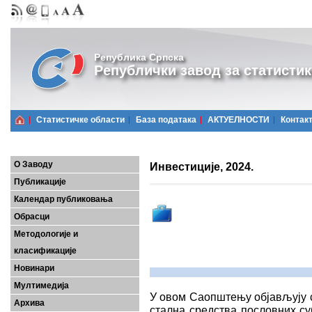
Република Српска
Републички завод за статистик
Статистичке области
Базa података
АКТУЕЛНОСТИ
Контак
О Заводу
Инвестиције, 2024.
Публикације
Календар публиковања
Обрасци
Методологије и
класификације
Новинари
Мултимедија
У овом Саопштењу објављују с
Архива
стална средства пословних су