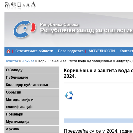
Република Српска
Републички завод за статистик
Статистичке области
Базa података
АКТУЕЛНОСТИ
Контак
Почетак
>
Архива
>
Коришћење и заштита вода од загађивања у индустрији
Коришћење и заштита вода о
О Заводу
2024.
Публикације
Календар публиковања
Обрасци
Методологије и
класификације
Новинари
Мултимедија
Архива
Предузећа су се у 2024. годин