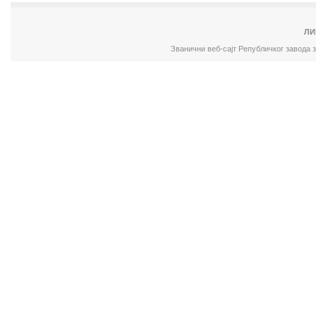
ЛИ
Званични веб-сајт Републичког завода 