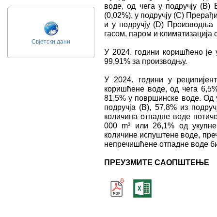
воде, од чега у подручју (B)
(0,02%), у подручју (C) Прерађ
и у подручју (D) Производња 
гасом, паром и климатизација с
Свјетски дани
У 2024. години коришћено је 
99,91% за производњу.
У 2024. години у реципијен
коришћене воде, од чега 6,5%
81,5% у површинске воде. Од 
подручја (B), 57,8% из подруч
количина отпадне воде потиче
000 m³ или 26,1% од укупне
количине испуштене воде, преч
непречишћене отпадне воде би
ПРЕУЗМИТЕ САОПШТЕЊЕ