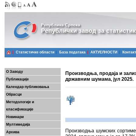
Република Српска
Републички завод за статистик
Статистичке области
Базa података
АКТУЕЛНОСТИ
Контак
О Заводу
Производња, продаја и зали
државним шумама, јул 2025.
Публикације
Календар публиковања
Обрасци
Методологије и
класификације
Новинари
Мултимедија
Производња шумских сортимена
Архива