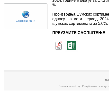
2024. године мања је за 17,2%
%.
Производња шумских сортименат
односу на исти период 2024
Свјетски дани
шумских сортимената за 5,6%.
ПРЕУЗМИТЕ САОПШТЕЊЕ
ЛИ
Званични веб-сајт Републичког завода 