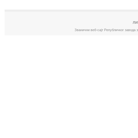
ЛИ
Званични веб-сајт Републичког завода 