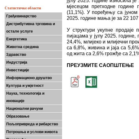
јулу 2025. године износила ј
мјесецом претходне године
Статистичке области
(11,1%). У поређењу са јуном 
Грађевинарство
2025. године мања је за 22 107
Дистрибутивна трговина и
У структури укупне продаје
остале услуге
пијацама у јулу 2025. године,
Енергетика
24,4%, млијеко и млијечни про
Животна средина
са 6,8%, живина и јаја са 5,6
од жита са 2,6% грожђе са 2,1
Здравство
Индустрија
ПРЕУЗМИТЕ САОПШТЕЊЕ
Инвестиције
Информационо друштво
Култура и умјетност
Наука, технологија и
иновације
Национални рачуни
Образовање
Пољопривреда и рибарство
Потрошња и услови живота