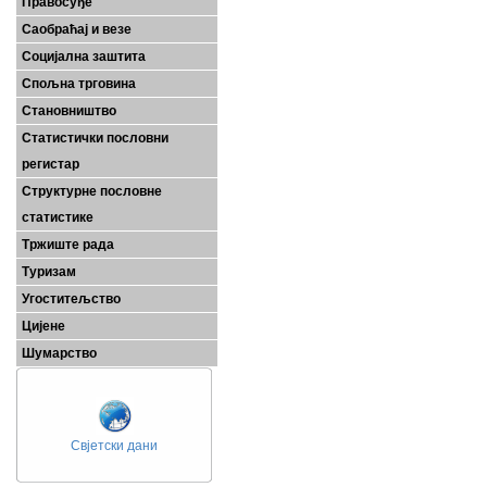
Правосуђе
Саобраћај и везе
Социјална заштита
Спољна трговина
Становништво
Статистички пословни
регистар
Структурне пословне
статистике
Тржиште рада
Туризам
Угоститељство
Цијене
Шумарство
Свјетски дани