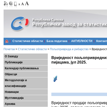
Република Српска
Републички завод за статистик
Статистичке области
Базa података
АКТУЕЛНОСТИ
Контак
Почетак
>
Статистичке области
>
Пољопривреда и рибарство
>
Вриједност
О Заводу
Вриједност пољопривредних
пијацама, јул 2025.
Публикације
Календар публиковања
Обрасци
Методологије и
класификације
Новинари
Мултимедија
Вриједност продаjе пољопривр
Архива