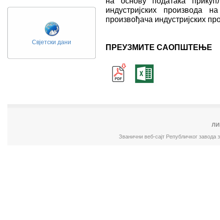
на основу података прикуп
индустријских производа н
произвођача индустријских пр
Свјетски дани
ПРЕУЗМИТЕ САОПШТЕЊЕ
ЛИ
Званични веб-сајт Републичког завода 