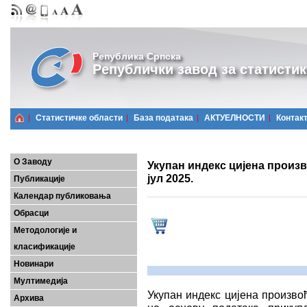
Република Српска
Републички завод за статистик
Статистичке области
Базa података
АКТУЕЛНОСТИ
Контак
О Заводу
Укупан индекс цијена произ
јул 2025.
Публикације
Календар публиковања
Обрасци
Методологије и
класификације
Новинари
Мултимедија
Укупан индекс цијена произво
Архива