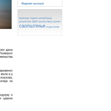
Register account
периоду
године
републици
републике
БДП
српској
број
српске
саопштење
индустрија
ског дана
азвојног
овништва
авременог
 желе и у
изазова,
ачаја за
одлуку о
и цијени