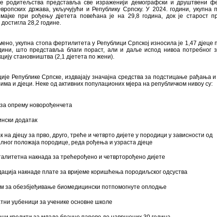
е родитељства представља све израженији демографски и друштвени ф
вропских држава, укључујући и Републику Српску. У 2024. години, укупна 
 мајке при рођењу дјетета повећана је на 29,8 година, док је старост п
 достигла 28,2 године.
ено, укупна стопа фертилитета у Републици Српској износила је 1,47 дјеце 
одини, што представља благи пораст, али и даље испод нивоа потребног з
цију становништва (2,1 дјетета по жени).
ије Републике Српске, издвајају значајна средства за подстицање рађања 
ма и дјеци. Неке од активних популационих мјера на републичком нивоу су:
 за опрему новорођенчета
ински додатак
к на дјецу за прво, друго, треће и четврто дијете у породици у зависности од
лног положаја породице, реда рођења и узраста дјеце
алитетна накнада за трећерођено и четврторођено дијете
ација накнаде плате за вријеме коришћења породиљског одсуства
ам за обезбјеђивање биомедицински потпомогнуте оплодње
тни уџбеници за ученике основне школе