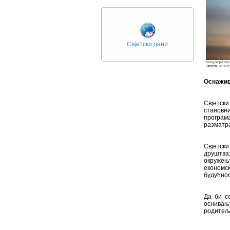
Свјетски дани
Оснажив
Свјетски
становн
програм
разматра
Свјетски
друштва:
окружењ
економс
будућнос
Да би с
оснивањ
родитељ