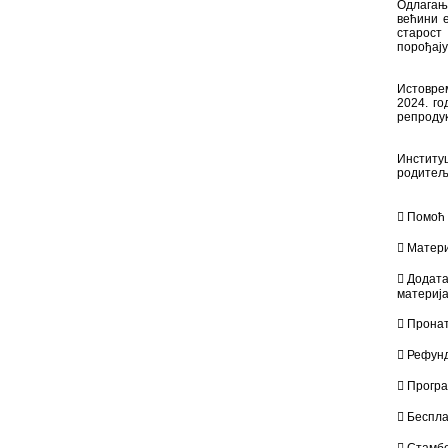
Одлагањ
већини е
старост
порођају
Истоврем
2024. г
репродук
Институц
родитељи
 Помоћ
 Матер
 Додата
материја
 Пронат
 Рефунд
 Прогр
 Беспла