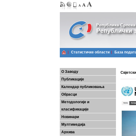
Република Српска
Републички з
Статистичке области
Базa подат
О Заводу
Свјетски
Публикације
Календар публиковања
Обрасци
Методологије и
класификације
Новинари
Мултимедија
Архива