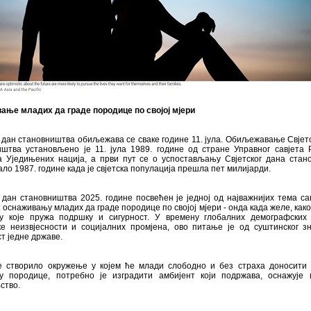
ање младих да граде породице по својој мјери
 дан становништва обиљежава се сваке године 11. јула. Обиљежавање Свјет
иштва установљено је 11. јула 1989. године од стране Управног савјета Р
а Уједињених нација, а први пут се о успостављању Свјетског дана стан
ло 1987. године када је свјетска популација прешла пет милијарди.
 дан становништва 2025. године посвећен је једној од најважнијих тема с
 оснаживању младих да граде породице по својој мјери - онда када желе, како
у које пружа подршку и сигурност. У времену глобалних демографских 
ке неизвјесности и социјалних промјена, ово питање је од суштинског зн
т једне државе.
е створило окружење у којем ће млади слободно и без страха доносити 
у породице, потребно је изградити амбијент који подржава, оснажује 
ство.