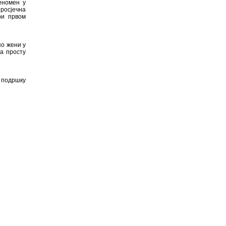
еномен у
просјечна
ри првом
по жени у
а просту
и подршку