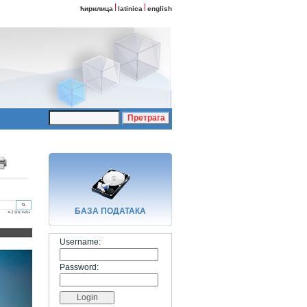
ћирилица
latinica
english
БАЗA ПОДАТАКА
Username:
Password: