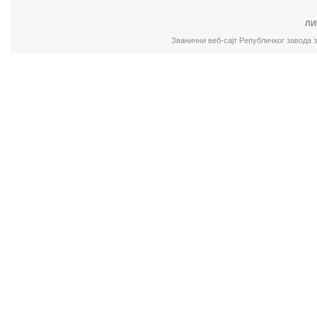
ЛИ
Званични веб-сајт Републичког завода 