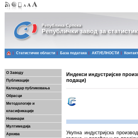
Република Српска
Републички завод за статистик
Статистичке области
Базa података
АКТУЕЛНОСТИ
Контак
О Заводу
Индекси индустријске произ
подаци)
Публикације
Календар публиковања
Обрасци
Методологије и
класификације
Новинари
Мултимедија
Укупна индустријска произво
Архива