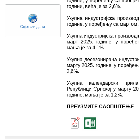
године, у поређењу са просје
години, већа је за 2,6%.
Укупна индустријска произво
године, у поређењу са мартом 2
Свјетски дани
Укупна индустријска производњ
март 2025. године, у поређ
мања је за 4,1%.
Укупна десезонирана индустри
марту 2025. године, у поређењ
2,6%.
Укупна календарски прила
Републици Српској у марту 20
године, мања је за 1,2%.
ПРЕУЗМИТЕ САОПШТЕЊЕ