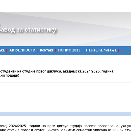
авод за статистику
ака
АКТУЕЛНОСТИ
Контакт
ПОПИС 2013.
Најчешћa питања
студенти на студије првог циклуса, академска 2024/2025. година
дни подаци)
ској 2024/2025. години на први циклус студија високог образовања, укључ
ане студије првог и другог циклуса, у зимски семестар уписано је 23 857 сту