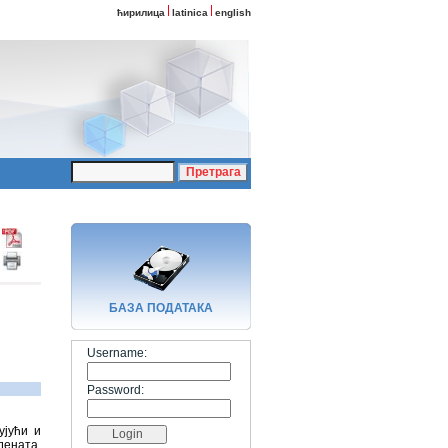
ћирилица
latinica
english
БАЗA ПОДАТАКА
Username:
Password:
ујући и
дената,