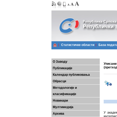
Република Српска
Републички з
Статистичке области
Базa подат
О Заводу
Уписани 
(претхо
Публикације
Календар публиковања
Обрасци
Методологије и
класификације
Новинари
Мултимедија
У академ
Архива
интегрис