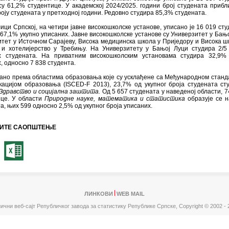
су 61,2% студентице. У академској 2024/2025. години број студената прибл
роју студената у претходној години. Редовно студира 85,3% студената.
ици Српској, на четири јавне високошколске установе, уписано је 16 019 сту
67,1% укупно уписаних. Јавне високошколске установе су Универзитет у Бањо
тет у Источном Сарајеву, Висока медицинска школа у Приједору и Висока ш
 и хотелијерство у Требињу. На Универзитету у Бањој Луци студира 2/5
х студената. На приватним високошколским установама студира 32,9% 
, односно 7 838 студента.
ано према областима образовања које су усклађене са Међународном стан
кацијом образовања (ISCED-F 2013), 23,7% од укупног броја студената ст
Здравство и социјална заштита.
Од 5 657 студената у наведеној области, 7
ице. У области
Природне науке, математика и статистика
образује се 
а, њих 599 односно 2,5% од укупног броја уписаних.
ИТЕ САОПШТЕЊЕ
ЛИНКОВИ
WEB MAIL
ични веб-сајт Републичког завода за статистику Републике Српске,
Copyright © 2002 - 