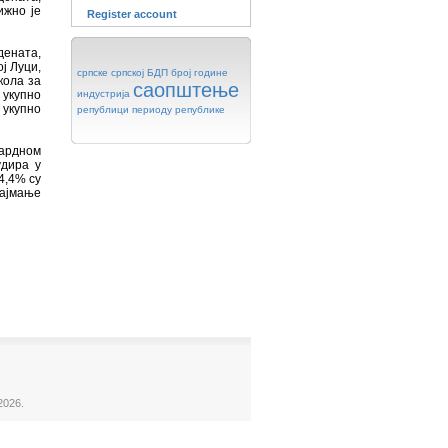
ижно је
Register account
дената,
ј Луци,
српске
српској
БДП
број
године
кола за
саопштење
 укупно
индустрија
укупно
републици
периоду
републике
дардном
удира у
4,4% су
најмање
2026.