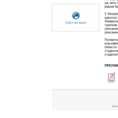
од чега 
једнак б
У Републ
односно 
Универзи
Свјетски дани
туризам
уписани
уписаних
Посматр
класифи
области
студент
студенат
ПРЕУЗМ
Зван