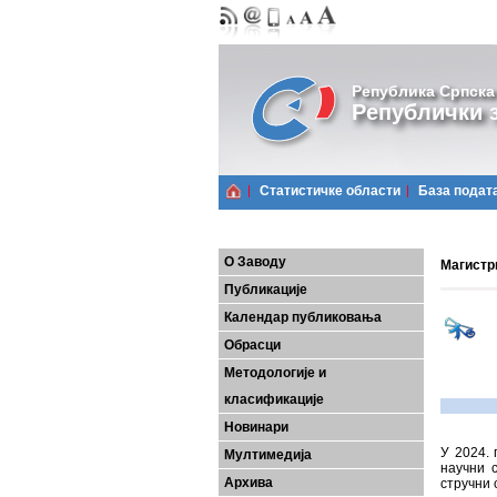
Република Српска
Републички з
Статистичке области
Базa подат
О Заводу
Магистри
Публикације
Календар публиковања
Обрасци
Методологије и
класификације
Новинари
У 2024. 
Мултимедија
научни 
Архива
стручни 