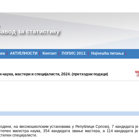
авод за статистику
ака
АКТУЕЛНОСТИ
Контакт
ПОПИС 2013.
Најчешћa питања
 наука, мастери и специјалисти, 2024. (претходни подаци)
години, на високошколским установама у Републици Српској, 7 кандидата је
степен магистра наука, 354 кандидата звање мастера, а 114 кандидата је
степен специјалисте.