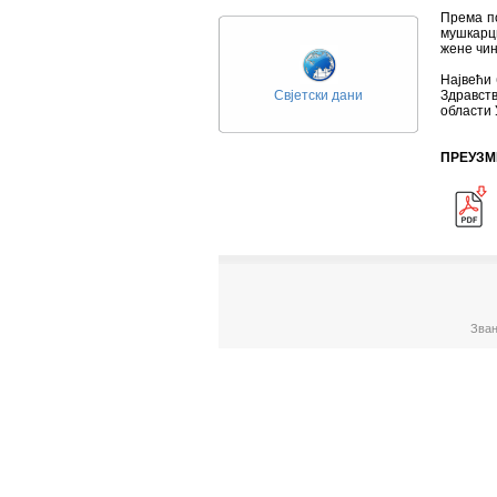
Према по
мушкарци
жене чин
Највећи 
Свјетски дани
Здравст
области 
ПРЕУЗМ
Зван