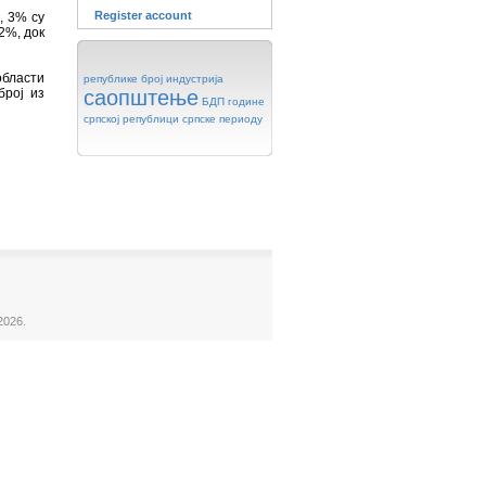
Register account
, 3% су
2%, док
области
републике
број
индустрија
број из
саопштење
БДП
године
српској
републици
српске
периоду
2026.