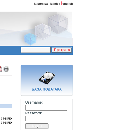
ћирилица
latinica
english
БАЗA ПОДАТАКА
Username:
Password:
 стекло
 стекло