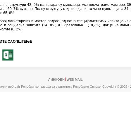
лној структури 42, 9% магистара су мушкарци. Ако посматрамо мастере, 39
, а 60, 7% су жене. Полну структуру код специјалиста чине мушкарци са 34, 
е 65, 8%.
број магистарских и мастер радова, односно специјалистичких испита је из 
во и социјална заштита (24, 8%) и Образовања (18,7%), док је најмањи 
Услуге (0, 2%).
ИТЕ САОПШТЕЊЕ
ЛИНКОВИ
WEB MAIL
ични веб-сајт Републичког завода за статистику Републике Српске,
Copyright © 2002 - 