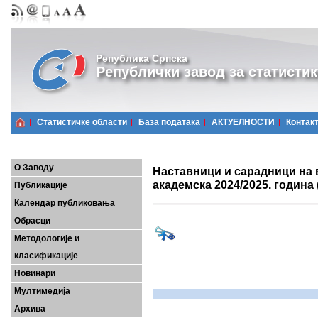
Република Српска
Републички завод за статистик
Статистичке области
Базa података
АКТУЕЛНОСТИ
Контак
О Заводу
Наставници и сарадници на
академска 2024/2025. година
Публикације
Календар публиковања
Обрасци
Методологије и
класификације
Новинари
Мултимедија
Архива