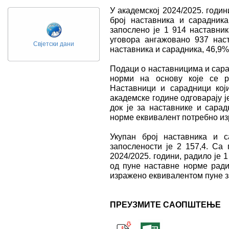
У академској 2024/2025. годи
број наставника и сарадник
запосленo је 1 914 наставник
уговора ангажовано 937 наст
Свјетски дани
наставника и сарадника, 46,9%
Подаци о наставницима и сара
норми на основу које се р
Наставници и сарадници кој
академске године одговарају 
док је за наставнике и сарад
норме еквивалент потребно из
Укупан број наставника и 
запослености је 2 157,4. Са
2024/2025. години, радило је 
од пуне наставне норме ради
изражено еквивалентом пуне з
ПРЕУЗМИТЕ САОПШТЕЊЕ