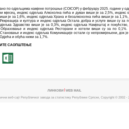
но по одјељцима намјене потрошње (COICOP) у фебруару 2025. године у од
и мјесец, индекс одјељка Алкохолна пића и дуван виши је за 2,5%, индекс 
иши је за 1,6%, индекс одјељка Храна и безалкохолна пића виши је за 1,1%,
Рекреација и култура и индекс одјељка Остала добра и услуге виши су за п
дјељка Здравство виши је за 0,3%, индекс одјељка Намјештај и покућство,
 Образовање и индекс одјељка Ресторани и хотели виши су за по 0,1%.
Становање и индекс одјељка Комуникације остали су непромијењени, док је
Одјећа и обућа нижи за 1,7%.
ИТЕ САОПШТЕЊЕ
ЛИНКОВИ
WEB MAIL
ични веб-сајт Републичког завода за статистику Републике Српске,
Copyright © 2002 - 