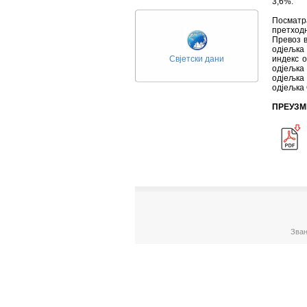
3,6%.
Посматра
претходн
Превоз в
одјељка 
Свјетски дани
индекс о
одјељка
одјељка 
одјељка 
ПРЕУЗМ
Зван