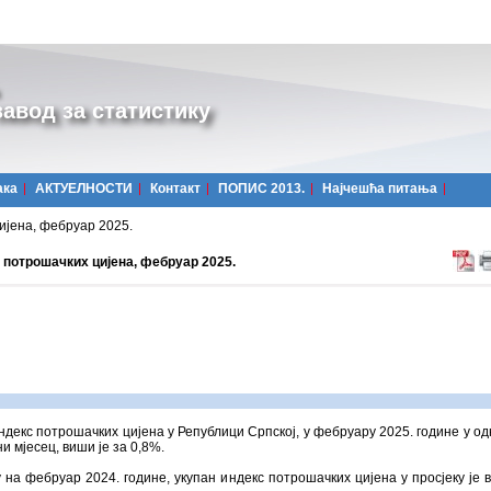
авод за статистику
ака
АКТУЕЛНОСТИ
Контакт
ПОПИС 2013.
Најчешћa питања
ијена, фебруар 2025.
 потрошачких цијена, фебруар 2025.
ндекс потрошачких цијена у Републици Српској, у фебруару 2025. године у од
и мјесец, виши је за 0,8%.
 на фебруар 2024. године, укупан индекс потрошачких цијена у просјеку је 