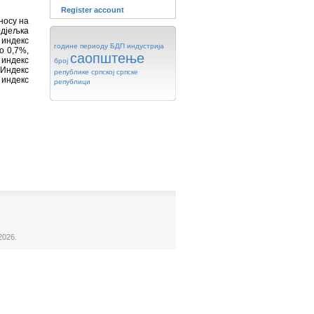
Register account
носу на
одјељка
 индекс
године
периоду
БДП
индустрија
о 0,7%,
саопштење
 индекс
број
 Индекс
републике
српској
српске
 индекс
републици
2026.