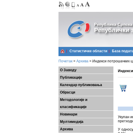
Република Српска
Републички з
Статистичке области
Базa подат
Почетак
>
Архива
>
Индекси потрошачких ц
О Заводу
Индекси
Публикације
Календар публиковања
Обрасци
Методологије и
класификације
Новинари
Укупан и
претходн
Мултимедија
Архива
У односу