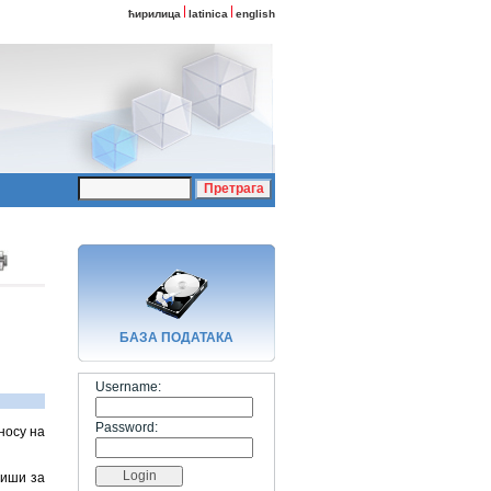
ћирилица
latinica
english
БАЗA ПОДАТАКА
Username:
Password:
носу на
виши за