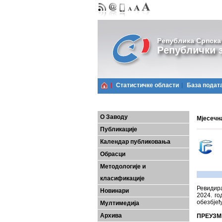
Република Српска
Републички з
Статистичке области
Базa подат
О Заводу
Мјесечна
Публикације
Календар публиковања
Обрасци
Методологије и
класификације
Ревидира
Новинари
2024. го
обезбјеђ
Мултимедија
Архива
ПРЕУЗМ