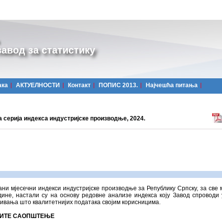
авод за статистику
ака
АКТУЕЛНОСТИ
Контакт
ПОПИС 2013.
Најчешћa питања
 серија индекса индустријске производње, 2024.
ни мјесечни индекси индустријске производње за Републику Српску, за све 
дине, настали су на основу редовне анализе индекса коју Завод спроводи
ивања што квалитетнијих података својим корисницима.
ИТЕ САОПШТЕЊЕ