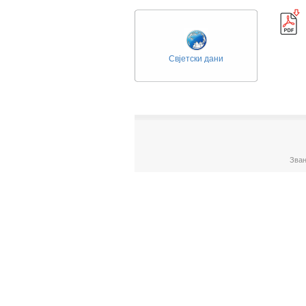
Свјетски дани
Зван