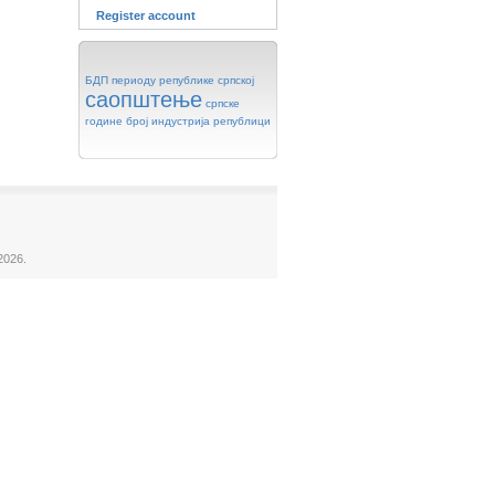
Register account
БДП
периоду
републике
српској
саопштење
српске
године
број
индустрија
републици
2026.