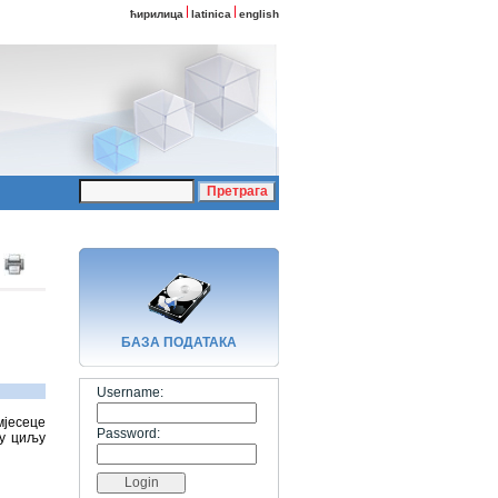
ћирилица
latinica
english
БАЗA ПОДАТАКА
Username:
мјесеце
Password:
 у циљу