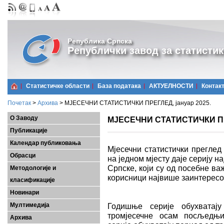
Република Српска
Републички завод за статистик
Статистичке области
Базa података
АКТУЕЛНОСТИ
Контак
Почетак
>
Архива
>
МЈЕСЕЧНИ СТАТИСТИЧКИ ПРЕГЛЕД, јануар 2025.
О Заводу
МЈЕСЕЧНИ СТАТИСТИЧКИ ПРЕ
Публикације
Календар публиковања
Мјесечни статистички преглед
Обрасци
на једном мјесту даје серију 
Српске, који су од посебне важ
Методологије и
корисници највише заинтерес
класификације
Новинари
Мултимедија
Годишње серије обухватају
тромјесечне осам посљедњих
Архива