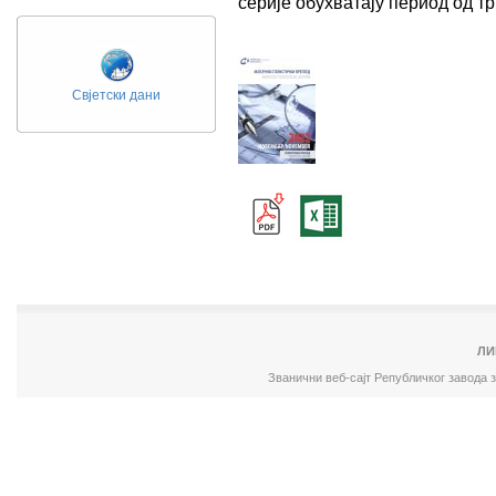
серије обухватају период од 
Свјетски дани
ЛИ
Званични веб-сајт Републичког завода 