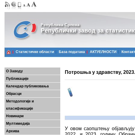
Република Српска
Републички завод за статистик
Статистичке области
Базa података
АКТУЕЛНОСТИ
Контак
О Заводу
Потрошња у здрaвству, 2023
Публикације
Календар публиковања
Обрасци
Методологије и
класификације
Новинари
Мултимедија
У овом саопштењу објављују
Архива
2022. и 2023. годину. Обра