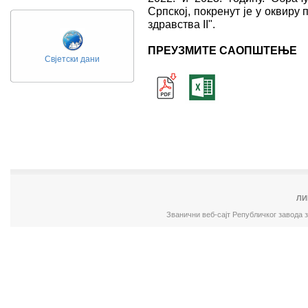
Српској, покренут је у оквиру
здравства II".
ПРЕУЗМИТЕ САОПШТЕЊЕ
Свјетски дани
ЛИ
Званични веб-сајт Републичког завода 