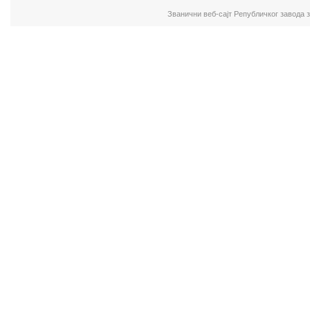
Званични веб-сајт Републичког завода 