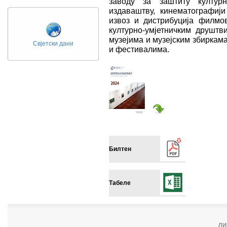
заводу за заштиту културн
издаваштву, кинематографији 
извоз и дистрибуција филмов
културно-умјетничким друштв
музејима и музејским збиркам
Свјетски дани
и фестивалима.
Билтен
Табеле
ЛИ