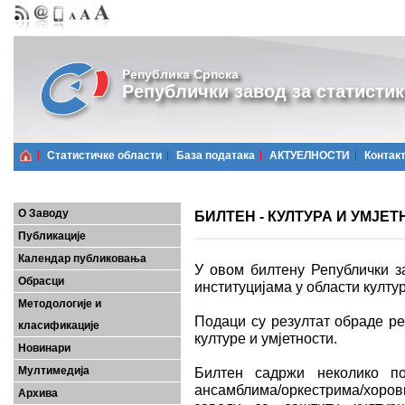
Република Српска
Републички завод за статистик
Статистичке области
Базa података
АКТУЕЛНОСТИ
Контак
О Заводу
БИЛТЕН - КУЛТУРА И УМЈЕТН
Публикације
Календар публиковања
У овом билтену Републички за
Обрасци
институцијама у области култур
Методологије и
Подаци су резултат обраде ре
класификације
културе и умјетности.
Новинари
Мултимедија
Билтен садржи неколико п
ансамблима/оркестрима/хорови
Архива