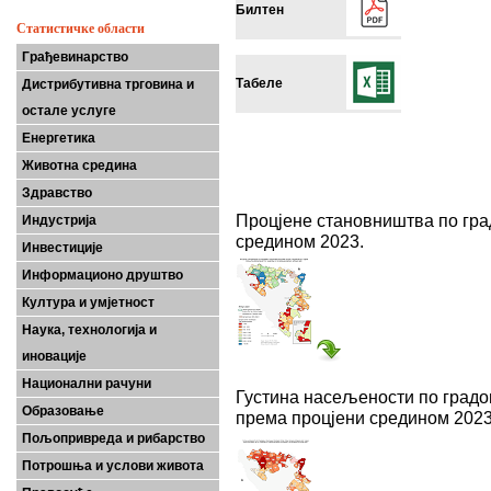
Билтен
Статистичке области
Грађевинарство
Табеле
Дистрибутивна трговина и
остале услуге
Енергетика
Животна средина
Здравство
Процјене становништва по гр
Индустрија
средином 2023.
Инвестиције
Информационо друштво
Култура и умјетност
Наука, технологија и
иновације
Национални рачуни
Густина насељености по град
Образовање
према процјени средином 2023
Пољопривреда и рибарство
Потрошња и услови живота