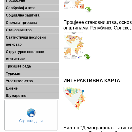
Правосуђе
Саобраћај и везе
Социјална заштита
Процјене становништва, основ
Спољна трговина
општинама Републике Српске,
Становништво
Статистички пословни
регистар
Структурне пословне
статистике
Тржиште рада
Туризам
ИНТЕРАКТИВНА КАРТА
Угоститељство
Цијене
Шумарство
Свјетски дани
Билтен "Демографска статистик