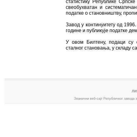
статистику Републике Српске 
свеобухватан и систематичан
податке о становништву, проп
Завод у континуитету од 1996.
године и публикује податке де
У овом Билтену, подаци су 
сталног становања, у складу 
ЛИ
Званични веб-сајт Републичког завода 