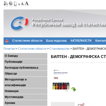
Република Српска
Републички завод за статистик
Статистичке области
Базa података
АКТУЕЛНОСТИ
Контак
Почетак
>
Статистичке области
>
Становништво
>
БИЛТЕН - ДЕМОГРАФСКА
О Заводу
БИЛТЕН - ДЕМОГРАФСКА СТ
Публикације
Календар публиковања
Обрасци
Методологије и
класификације
Новинари
Мултимедија
Архива