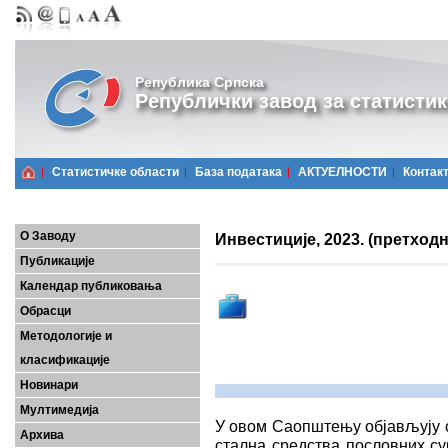
Република Српска
Републички завод за статистик
Статистичке области
Базa података
АКТУЕЛНОСТИ
Контак
О Заводу
Инвестиције, 2023. (претход
Публикације
Календар публиковања
Обрасци
Методологије и
класификације
Новинари
Мултимедија
У овом Саопштењу објављују с
Архива
стална средства пословних су