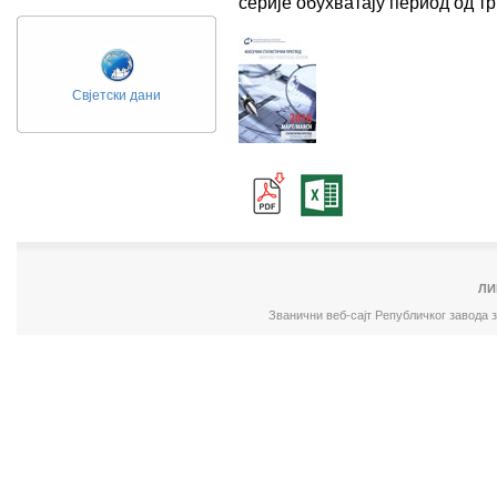
серије обухватају период од 
Свјетски дани
ЛИ
Званични веб-сајт Републичког завода 