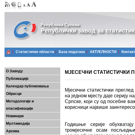
Република Српска
Републички завод за статистик
Статистичке области
Базa података
АКТУЕЛНОСТИ
Контак
О Заводу
МЈЕСЕЧНИ СТАТИСТИЧКИ ПРЕ
Публикације
Календар публиковања
Мјесечни статистички преглед
Обрасци
на једном мјесту даје серију 
Српске, који су од посебне важ
Методологије и
корисници највише заинтерес
класификације
Новинари
Мултимедија
Годишње серије обухватају
тромјесечне осам посљедњих
Архива