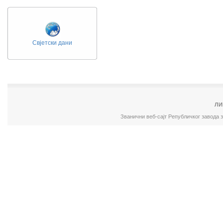
Свјетски дани
ЛИ
Званични веб-сајт Републичког завода 