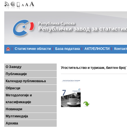
Република Српска
Републички завод за статистик
Статистичке области
Базa података
АКТУЕЛНОСТИ
Контак
О Заводу
Угоститељство и туризам, билтен број 
Публикације
Календар публиковања
Обрасци
Методологије и
класификације
Новинари
Мултимедија
Архива