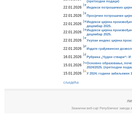
(претходни подаци)
22.01.2026
Индекси потрошачких цијен
22.01.2026
Просјечне потрошачке ције
Индекси цијена произвођач
22.01.2026
децембар 2025.
Индекси цијена произвођач
22.01.2026
децембар 2025.
22.01.2026
Укупан индекс цијена прои
22.01.2026
Издате грађевинске дозвол
16.01.2026
Рубрика „Чудне ствари“: 
Основно образовање, почет
15.01.2026
2024/2025. (претходни пода
15.01.2026
У 2024. години забиљежен 
сљедећа
ЛИ
Званични веб-сајт Републичког завода 