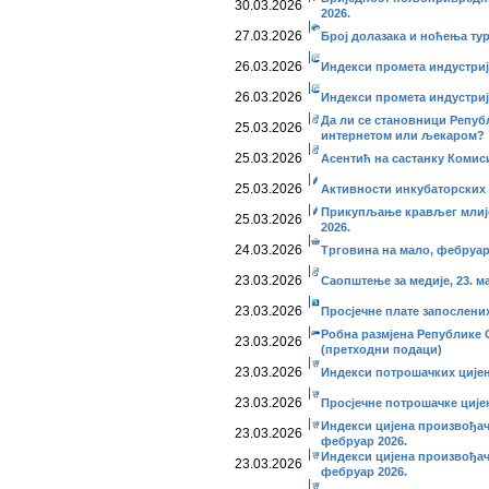
30.03.2026
2026.
27.03.2026
Број долазака и ноћења тур
26.03.2026
Индекси промета индустријe
26.03.2026
Индекси промета индустриј
Да ли се становници Репуб
25.03.2026
интернетом или љекаром?
25.03.2026
Асентић на састанку Комиси
25.03.2026
Активности инкубаторских 
Прикупљање крављег млије
25.03.2026
2026.
24.03.2026
Трговина на мало, фебруар
23.03.2026
Саопштење за медије, 23. ма
23.03.2026
Просјечне плате запослених
Робна размјена Републике 
23.03.2026
(претходни подаци)
23.03.2026
Индекси потрошачких цијен
23.03.2026
Просјечне потрошачке ције
Индекси цијена произвођач
23.03.2026
фебруар 2026.
Индекси цијена произвођач
23.03.2026
фебруар 2026.