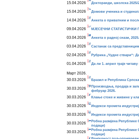
15.04.2026
Докторанди, школска 2025/
15.04.2026
Домови ученика и студената
14.04.2026
Анкета о приватним и пос
09.04.2026
МЈЕСЕЧНИ СТАТИСТИЧКИ ПР
03.04.2026
Анкета о радној снази, 2025
03.04.2026
Састанак са представници
02.04.2026
Рубрика „Чудне ствари“: Д
01.04.2026
Да ли 1. април траје читаву
Март 2026.
30.03.2026
Бразил и Република Српск
Производња, продаја и зал
30.03.2026
фебруар 2026.
30.03.2026
Клање стоке и живине у кл
30.03.2026
Индекси промета индустриј
30.03.2026
Индекси промета индустријe
Робна размјена Републике С
30.03.2026
подаци)
Робна размјена Републике С
30.03.2026
подаци)
Вриједност пољопривредни