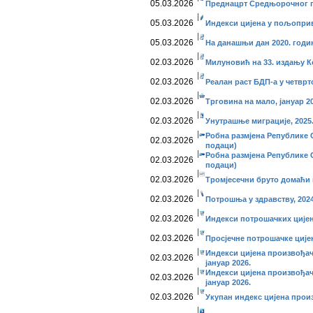
05.03.2026
Преднацрт Средњорочног пл
05.03.2026
Индекси цијена у пољоприв
05.03.2026
На данашњи дан 2020. годи
02.03.2026
Милуновић на 33. издању 
02.03.2026
Реалан раст БДП-а у четврт
02.03.2026
Трговина на мало, јануар 20
02.03.2026
Унутрашње миграције, 2025
Робна размјена Републике С
02.03.2026
подаци)
Робна размјена Републике С
02.03.2026
подаци)
02.03.2026
Тромјесечни бруто домаћи п
02.03.2026
Потрошња у здрaвству, 2024
02.03.2026
Индекси потрошачких цијена
02.03.2026
Просјечне потрошачке цијен
Индекси цијена произвођач
02.03.2026
јануар 2026.
Индекси цијена произвођач
02.03.2026
јануар 2026.
02.03.2026
Укупан индекс цијена произ