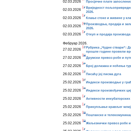
02.03.2026
Просјечне плате запослених
Вриједност пољопривредних
02.03.2026
2026.
02.03.2026
Клање стоке и живине у кла
Производња, продаја и зал
02.03.2026
2026.
02.03.2026
Откуп и продаја производа
Фебруар 2026.
Рубрика „Чудне ствари“: Да
27.02.2026
прошле године провели вр
27.02.2026
Друмски превоз робе и путни
27.02.2026
Број долазака и ноћења тури
26.02.2026
Писаћу јој писма дуга
25.02.2026
Индекси производње у грађе
25.02.2026
Индекси произвођачких цијен
25.02.2026
Активности инкубаторских с
25.02.2026
Прикупљање крављег млијек
25.02.2026
Поштанске и телекомуникаци
25.02.2026
Жељезнички превоз робе и п