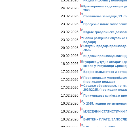
25.02.2026
Индекси цијена у пољопривр
Краткорочни индикатори дис
24.02.2026
2025.
23.02.2026
Саопштење за медије, 23. ф
23.02.2026
Просјечне плате запослених,
23.02.2026
Издате грађевинске дозволе
Робна размјена Републике С
23.02.2026
подаци)
Откуп и продаја производа
20.02.2026
2025.
20.02.2026
Индекси произвођачких циј
Рубрика „Чудне ствари“: Д
18.02.2026
школе у Републици Српско
17.02.2026
Бројно стање стоке и оства
Производња и употреба мл
17.02.2026
(претходни подаци)
Средње образовање, почета
17.02.2026
2024/2025. (претходни пода
17.02.2026
Прикупљање млијека и про
10.02.2026
У 2025. години регистрован
10.02.2026
МЈЕСЕЧНИ СТАТИСТИЧКИ ПР
10.02.2026
БИЛТЕН - ПЛАТЕ, ЗАПОСЛЕ