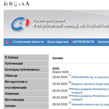
Република Српска
Републички завод за статистик
Статистичке области
Базa података
АКТУЕЛНОСТИ
Контак
О Заводу
Архива
Публикације
2026.
Календар публиковања
Април 2026.
Обрасци
29.04.2026
ПОКАЗАТЕЉ бр. 4 (часопис
Методологије и
29.04.2026
Индекси промета индустриј
класификације
Робна размјена Републике С
28.04.2026
подаци)
Новинари
Робна размјена Републике С
28.04.2026
подаци)
Мултимедија
28.04.2026
Најчешћа имена које су ро
Архива