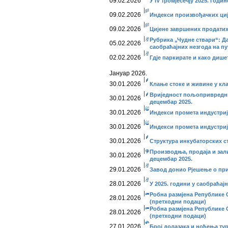
09.02.2026
У IV тромјесечју 2025. год
09.02.2026
Индекси произвођачких ције
09.02.2026
Цијене завршених продатих 
Рубрика „Чудне ствари“: Да
05.02.2026
саобраћајних незгода на п
02.02.2026
Гдје паркирате и како дише
Јануар 2026.
30.01.2026
Клање стоке и живине у кл
Вриједност пољопривредни
30.01.2026
децембар 2025.
30.01.2026
Индекси промета индустриј
30.01.2026
Индекси промета индустриј
30.01.2026
Структура инкубаторских ст
Производња, продаја и зал
30.01.2026
децембар 2025.
29.01.2026
Завод донио Рјешење о п
28.01.2026
У 2025. години у саобраћај
Робна размјена Републике С
28.01.2026
(претходни подаци)
Робна размјена Републике С
28.01.2026
(претходни подаци)
27.01.2026
Број долазака и ноћења тур