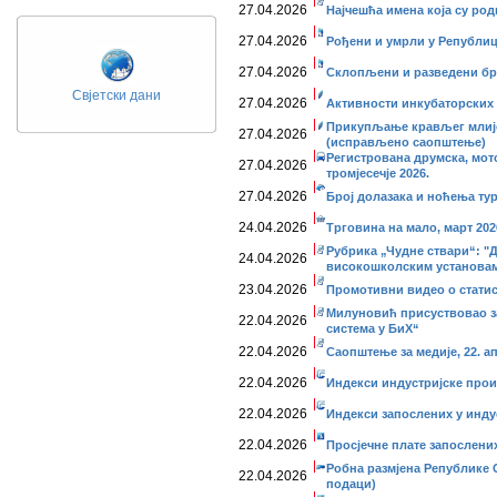
27.04.2026
Најчешћа имена која су ро
27.04.2026
Рођени и умрли у Републици
27.04.2026
Склопљени и разведени бра
Свјетски дани
27.04.2026
Активности инкубаторских с
Прикупљање крављег млије
27.04.2026
(исправљено саопштење)
Регистрована друмска, мото
27.04.2026
тромјесечје 2026.
27.04.2026
Број долазака и ноћења тур
24.04.2026
Трговина на мало, март 202
Рубрика „Чудне ствари“: "Д
24.04.2026
високошколским установа
23.04.2026
Промотивни видео о статис
Милуновић присуствовао за
22.04.2026
система у БиХ“
22.04.2026
Саопштење за медије, 22. а
22.04.2026
Индекси индустријске прои
22.04.2026
Индекси запослених у индус
22.04.2026
Просјечне плате запослених
Робна размјена Републике С
22.04.2026
подаци)