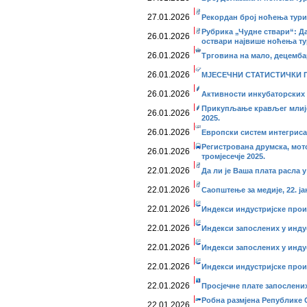
27.01.2026
Рекордан број ноћења турис
Рубрика „Чудне ствари“: Да
26.01.2026
оствари највише ноћења т
26.01.2026
Трговина на мало, децемба
26.01.2026
МЈЕСЕЧНИ СТАТИСТИЧКИ ПР
26.01.2026
Активности инкубаторских 
Прикупљање крављег млије
26.01.2026
2025.
26.01.2026
Европски систем интегрисан
Регистрована друмска, мот
26.01.2026
тромјесечје 2025.
22.01.2026
Да ли је Ваша плата расла у
22.01.2026
Саопштење за медије, 22. ја
22.01.2026
Индекси индустријске прои
22.01.2026
Индекси запослених у инду
22.01.2026
Индекси запослених у инду
22.01.2026
Индекси индустријске прои
22.01.2026
Просјечне плате запослених
Робна размјена Републике 
22.01.2026