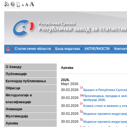
Република Српска
Републички завод за статистик
Статистичке области
Базa података
АКТУЕЛНОСТИ
Контак
О Заводу
Архива
Публикације
2026.
Календар публиковања
Март 2026.
Обрасци
30.03.2026
Бразил и Република Српск
Методологије и
Производња, продаја и зал
30.03.2026
фебруар 2026.
класификације
30.03.2026
Клање стоке и живине у кл
Новинари
30.03.2026
Индекси промета индустриј
Мултимедија
30.03.2026
Индекси промета индустријe
Архива