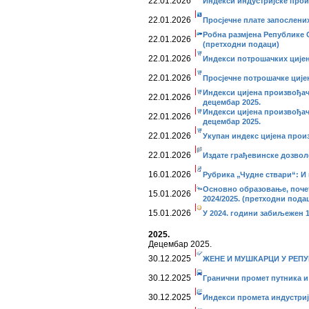
22.01.2026
Индекси индустријске прои
22.01.2026
Просјечне плате запослених
Робна размјена Републике 
22.01.2026
(претходни подаци)
22.01.2026
Индекси потрошачких цијен
22.01.2026
Просјечне потрошачке ције
Индекси цијена произвођач
22.01.2026
децембар 2025.
Индекси цијена произвођач
22.01.2026
децембар 2025.
22.01.2026
Укупан индекс цијена прои
22.01.2026
Издате грађевинске дозвол
16.01.2026
Рубрика „Чудне ствари“: 
Основно образовање, почет
15.01.2026
2024/2025. (претходни пода
15.01.2026
У 2024. години забиљежен 
2025.
Децембар 2025.
30.12.2025
ЖЕНЕ И МУШКАРЦИ У РЕПУ
30.12.2025
Гранични промет путника и 
30.12.2025
Индекси промета индустриј