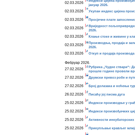
Индекси цијена произвођач
02.03.2026
јануар 2026.
02.03.2026
Укупан индекс цијена произ
02.03.2026
Просјечне плате запослених
Вриједност пољопривредних
02.03.2026
2026.
02.03.2026
Клање стоке и живине у кла
Производња, продаја и зал
02.03.2026
2026.
02.03.2026
Откуп и продаја производа
Фебруар 2026.
Рубрика „Чудне ствари“: Да
27.02.2026
прошле године провели вр
27.02.2026
Друмски превоз робе и путни
27.02.2026
Број долазака и ноћења тури
26.02.2026
Писаћу јој писма дуга
25.02.2026
Индекси производње у грађе
25.02.2026
Индекси произвођачких цијен
25.02.2026
Активности инкубаторских с
25.02.2026
Прикупљање крављег млијек