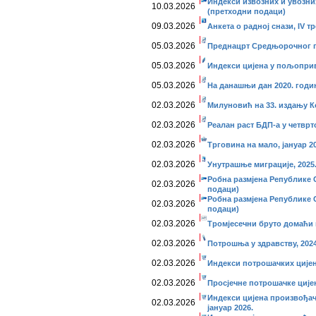
Индекси извозних и увозних
10.03.2026
(претходни подаци)
09.03.2026
Анкета о радној снази, IV тр
05.03.2026
Преднацрт Средњорочног пл
05.03.2026
Индекси цијена у пољоприв
05.03.2026
На данашњи дан 2020. годи
02.03.2026
Милуновић на 33. издању 
02.03.2026
Реалан раст БДП-а у четврт
02.03.2026
Трговина на мало, јануар 20
02.03.2026
Унутрашње миграције, 2025
Робна размјена Републике С
02.03.2026
подаци)
Робна размјена Републике С
02.03.2026
подаци)
02.03.2026
Тромјесечни бруто домаћи п
02.03.2026
Потрошња у здрaвству, 2024
02.03.2026
Индекси потрошачких цијена
02.03.2026
Просјечне потрошачке цијен
Индекси цијена произвођач
02.03.2026
јануар 2026.