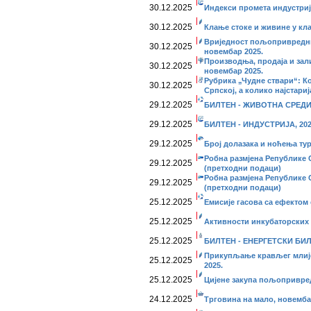
30.12.2025
Индекси промета индустријe
30.12.2025
Клање стоке и живине у кл
Вриједност пољопривредни
30.12.2025
новембар 2025.
Производња, продаја и зал
30.12.2025
новембар 2025.
Рубрика „Чудне ствари“: К
30.12.2025
Српској, а колико најстариј
29.12.2025
БИЛТЕН - ЖИВОТНА СРЕДИН
29.12.2025
БИЛТЕН - ИНДУСТРИЈА, 202
29.12.2025
Број долазака и ноћења тур
Робна размјена Републике С
29.12.2025
(претходни подаци)
Робна размјена Републике С
29.12.2025
(претходни подаци)
25.12.2025
Емисије гасова са ефектом 
25.12.2025
Активности инкубаторских 
25.12.2025
БИЛТЕН - ЕНЕРГЕТСКИ БИЛ
Прикупљање крављег млије
25.12.2025
2025.
25.12.2025
Цијене закупа пољопривред
24.12.2025
Трговина на мало, новемба