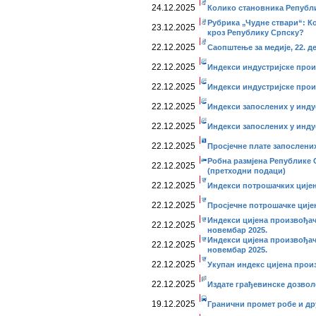
24.12.2025
Колико становника Републи
Рубрика „Чудне ствари“: Кој
23.12.2025
кроз Републику Српску?
22.12.2025
Саопштење за медије, 22. д
22.12.2025
Индекси индустријске прои
22.12.2025
Индекси индустријске прои
22.12.2025
Индекси запослених у инду
22.12.2025
Индекси запослених у индус
22.12.2025
Просјечне плате запослених
Робна размјена Републике 
22.12.2025
(претходни подаци)
22.12.2025
Индекси потрошачких цијен
22.12.2025
Просјечне потрошачке ције
Индекси цијена произвођач
22.12.2025
новембар 2025.
Индекси цијена произвођач
22.12.2025
новембар 2025.
22.12.2025
Укупан индекс цијена прои
22.12.2025
Издате грађевинске дозвол
19.12.2025
Гранични промет робе и дру