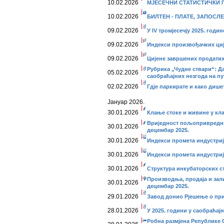
10.02.2026
МЈЕСЕЧНИ СТАТИСТИЧКИ ПР
10.02.2026
БИЛТЕН - ПЛАТЕ, ЗАПОСЛЕ
09.02.2026
У IV тромјесечју 2025. год
09.02.2026
Индекси произвођачких ције
09.02.2026
Цијене завршених продатих 
Рубрика „Чудне ствари“: Да
05.02.2026
саобраћајних незгода на п
02.02.2026
Гдје паркирате и како дише
Јануар 2026.
30.01.2026
Клање стоке и живине у кл
Вриједност пољопривредни
30.01.2026
децембар 2025.
30.01.2026
Индекси промета индустриј
30.01.2026
Индекси промета индустриј
30.01.2026
Структура инкубаторских ст
Производња, продаја и зал
30.01.2026
децембар 2025.
29.01.2026
Завод донио Рјешење о п
28.01.2026
У 2025. години у саобраћај
Робна размјена Републике С