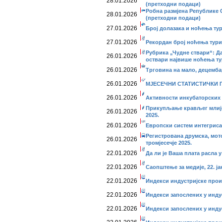
28.01.2026
(претходни подаци)
Робна размјена Републике С
28.01.2026
(претходни подаци)
27.01.2026
Број долазака и ноћења тур
27.01.2026
Рекордан број ноћења турис
Рубрика „Чудне ствари“: Да
26.01.2026
оствари највише ноћења т
26.01.2026
Трговина на мало, децемба
26.01.2026
МЈЕСЕЧНИ СТАТИСТИЧКИ ПР
26.01.2026
Активности инкубаторских 
Прикупљање крављег млије
26.01.2026
2025.
26.01.2026
Европски систем интегрисан
Регистрована друмска, мот
26.01.2026
тромјесечје 2025.
22.01.2026
Да ли је Ваша плата расла у
22.01.2026
Саопштење за медије, 22. ја
22.01.2026
Индекси индустријске прои
22.01.2026
Индекси запослених у инду
22.01.2026
Индекси запослених у инду