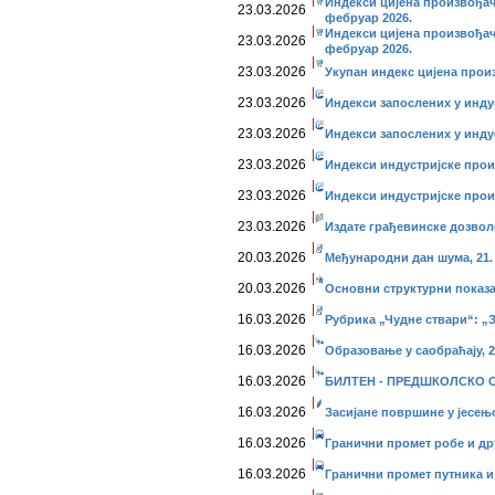
Индекси цијена произвођач
23.03.2026
фебруар 2026.
Индекси цијена произвођач
23.03.2026
фебруар 2026.
23.03.2026
Укупан индекс цијена прои
23.03.2026
Индекси запослених у инду
23.03.2026
Индекси запослених у индус
23.03.2026
Индекси индустријске прои
23.03.2026
Индекси индустријске прои
23.03.2026
Издате грађевинске дозвол
20.03.2026
Међународни дан шума, 21. 
20.03.2026
Основни структурни показа
16.03.2026
Рубрика „Чудне ствари“: „
16.03.2026
Образовање у саобраћају, 2
16.03.2026
БИЛТЕН - ПРЕДШКОЛСКО О
16.03.2026
Засијане површине у јесењо
16.03.2026
Гранични промет робе и дру
16.03.2026
Гранични промет путника и 