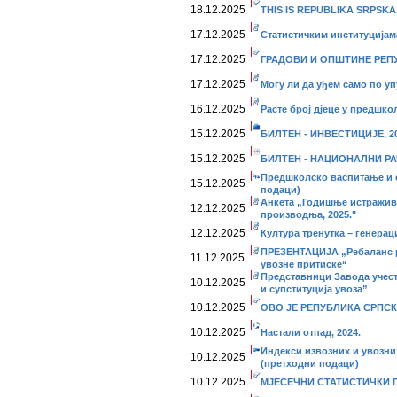
18.12.2025
THIS IS REPUBLIKA SRPSKA,
17.12.2025
Статистичким институцијам
17.12.2025
ГРАДОВИ И ОПШТИНЕ РЕПУ
17.12.2025
Могу ли да уђем само по у
16.12.2025
Расте број дјеце у предшк
15.12.2025
БИЛТЕН - ИНВЕСТИЦИЈЕ, 20
15.12.2025
БИЛТЕН - НАЦИОНАЛНИ РАЧ
Предшколско васпитање и о
15.12.2025
подаци)
Анкета „Годишње истражив
12.12.2025
производња, 2025."
12.12.2025
Култура тренутка – генерац
ПРЕЗЕНТАЦИЈА „Ребаланс р
11.12.2025
увозне притиске“
Представници Завода учес
10.12.2025
и супституција увоза”
10.12.2025
ОВО ЈЕ РЕПУБЛИКА СРПСКА
10.12.2025
Настали отпад, 2024.
Индекси извозних и увозних 
10.12.2025
(претходни подаци)
10.12.2025
МЈЕСЕЧНИ СТАТИСТИЧКИ ПР