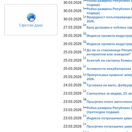
Робна размјена Републике С
30.03.2026
подаци)
Робна размјена Републике С
30.03.2026
подаци)
Вриједност пољопривредни
30.03.2026
2026.
Свјетски дани
27.03.2026
Број долазака и ноћења тур
26.03.2026
Индекси промета индустријe
26.03.2026
Индекси промета индустриј
Да ли се становници Репуб
25.03.2026
интернетом или љекаром?
25.03.2026
Асентић на састанку Комиси
25.03.2026
Активности инкубаторских 
Прикупљање крављег млије
25.03.2026
2026.
24.03.2026
Трговина на мало, фебруар
23.03.2026
Саопштење за медије, 23. ма
23.03.2026
Просјечне плате запослених
Робна размјена Републике 
23.03.2026
(претходни подаци)
23.03.2026
Индекси потрошачких цијен
23.03.2026
Просјечне потрошачке ције