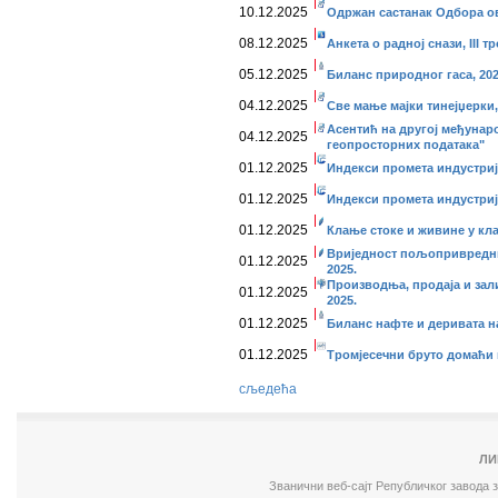
10.12.2025
Одржан састанак Одбора о
08.12.2025
Анкета о радној снази, III тр
05.12.2025
Биланс природног гаса, 20
04.12.2025
Све мање мајки тинејџерки,
Асентић на другој међунар
04.12.2025
геопросторних података"
01.12.2025
Индекси промета индустријe
01.12.2025
Индекси промета индустријe
01.12.2025
Клање стоке и живине у кла
Вриједност пољопривредни
01.12.2025
2025.
Производња, продаја и зал
01.12.2025
2025.
01.12.2025
Биланс нафте и деривата на
01.12.2025
Тромјесечни бруто домаћи пр
сљедећа
ЛИ
Званични веб-сајт Републичког завода 