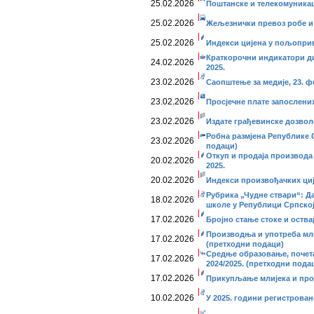
25.02.2026
Поштанске и телекомуникаци
25.02.2026
Жељезнички превоз робе и п
25.02.2026
Индекси цијена у пољопривр
Краткорочни индикатори дис
24.02.2026
2025.
23.02.2026
Саопштење за медије, 23. ф
23.02.2026
Просјечне плате запослених,
23.02.2026
Издате грађевинске дозволе
Робна размјена Републике С
23.02.2026
подаци)
Откуп и продаја производа
20.02.2026
2025.
20.02.2026
Индекси произвођачких циј
Рубрика „Чудне ствари“: Д
18.02.2026
школе у Републици Српско
17.02.2026
Бројно стање стоке и оства
Производња и употреба мл
17.02.2026
(претходни подаци)
Средње образовање, почета
17.02.2026
2024/2025. (претходни пода
17.02.2026
Прикупљање млијека и про
10.02.2026
У 2025. години регистрован