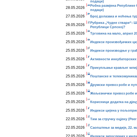
подаци)
Робна размјена Републике С
28.05.2026
подаци)
27.05.2026
Број долазака и ноћења тур
Рубрика „Чудне ствари“: Ш
26.05.2026
Републици Српској?
25.05.2026
Трговина на мало, април 20
25.05.2026
Индекси произвођачких ције
25.05.2026
Индекси производње у грађе
25.05.2026
Активности инкубаторских 
25.05.2026
Прикупљање крављег млије
25.05.2026
Поштанске и телекомуникаци
25.05.2026
Друмски превоз робе и путни
25.05.2026
Жељезнички превоз робе и п
25.05.2026
Корисници додатка на дјецу
25.05.2026
Индекси цијена у пољопривр
22.05.2026
Тим за стручну оцјену (Peer
22.05.2026
Саопштење за медије, 22. ма
22.05.2026
Индекси запослених у инду