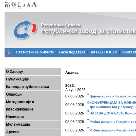
Република Српска
Републички завод за статистик
Статистичке области
Базa података
АКТУЕЛНОСТИ
Контак
О Заводу
Архива
Публикације
2026.
Календар публиковања
Август 2026.
Обрасци
07.08.2026
Цијене хране и безалкохол
Методологије и
КОНФЕРЕНЦИЈА ЗА НОВИНАРЕ
06.08.2026
три милиона КМ у односу на
класификације
05.08.2026
НАЈАВА ДОГАЂАЈА: Конферен
Новинари
05.08.2026
Робна размјена Републике С
Мултимедија
05.08.2026
Робна размјена Републике С
Архива