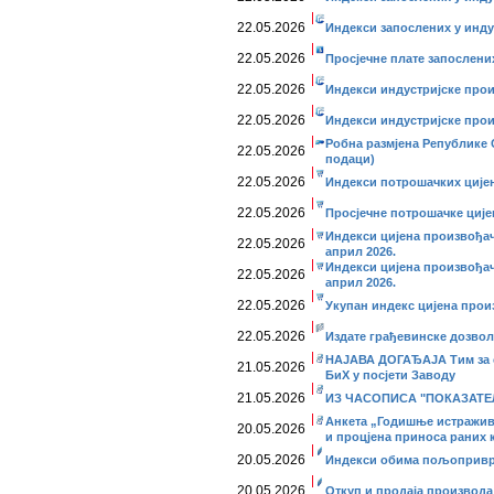
22.05.2026
Индекси запослених у индус
22.05.2026
Просјечне плате запослених
22.05.2026
Индекси индустријске прои
22.05.2026
Индекси индустријске прои
Робна размјена Републике 
22.05.2026
подаци)
22.05.2026
Индекси потрошачких цијен
22.05.2026
Просјечне потрошачке ције
Индекси цијена произвођач
22.05.2026
април 2026.
Индекси цијена произвођач
22.05.2026
април 2026.
22.05.2026
Укупан индекс цијена прои
22.05.2026
Издате грађевинске дозволе
НАЈАВА ДОГАЂАЈА Тим за ст
21.05.2026
БиХ у посјети Заводу
21.05.2026
ИЗ ЧАСОПИСА "ПОКАЗАТЕЉ":
Анкета „Годишње истражив
20.05.2026
и процјена приноса раних 
20.05.2026
Индекси обима пољопривре
20.05.2026
Откуп и продаја производа 