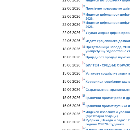
22.06.2026
Индекси потрошачких цијена
22.06.2026
Просјечне потрошачке цијен
Индекси цијена произвођач
22.06.2026
2026.
Индекси цијена произвођач
22.06.2026
2026.
22.06.2026
Укупан индекс цијена произ
22.06.2026
Издате грађевинске дозволе
Представници Завода, УНФП
18.06.2026
унапређењу здравствене с
16.06.2026
Вриједност продаје шумских
15.06.2026
БИЛТЕН - СРЕДЊЕ ОБРАЗОВ
15.06.2026
Установе социјалне заштите
15.06.2026
Корисници социјалне заштит
15.06.2026
Старатељство, хранитељств
15.06.2026
Гранични промет робе и дру
15.06.2026
Гранични промет путника и 
Индекси извозних и увозних
10.06.2026
(претходни подаци)
Рубрика „Некада и сада“: У 
10.06.2026
години 23 878 студената