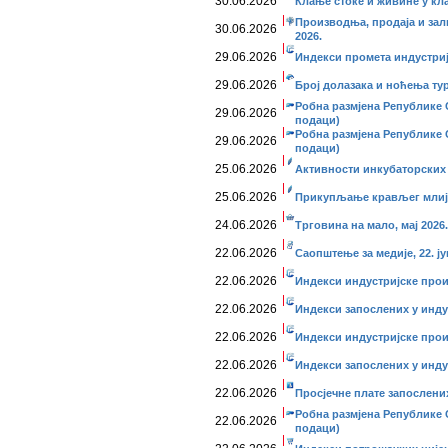
30.06.2026
Клање стоке и живине у кла
Производња, продаја и зал
30.06.2026
2026.
29.06.2026
Индекси промета индустриј
29.06.2026
Број долазака и ноћења тури
Робна размјена Републике С
29.06.2026
подаци)
Робна размјена Републике С
29.06.2026
подаци)
25.06.2026
Активности инкубаторских с
25.06.2026
Прикупљање крављег млије
24.06.2026
Трговина на мало, мај 2026.
22.06.2026
Саопштење за медије, 22. ју
22.06.2026
Индекси индустријске прои
22.06.2026
Индекси запослених у индус
22.06.2026
Индекси индустријске прои
22.06.2026
Индекси запослених у индус
22.06.2026
Просјечне плате запослених
Робна размјена Републике С
22.06.2026
подаци)