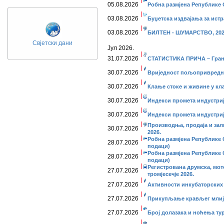
05.08.2026
Робна размјена Републике С
03.08.2026
Буџетска издвајања за истр
03.08.2026
БИЛТЕН - ШУМАРСТВО, 202
Свјетски дани
Јул 2026.
31.07.2026
СТАТИСТИКА ПРИЧА – Гран
30.07.2026
Вриједност пољопривредних
30.07.2026
Клање стоке и живине у кла
30.07.2026
Индекси промета индустријe
30.07.2026
Индекси промета индустријe
Производња, продаја и зал
30.07.2026
2026.
Робна размјена Републике С
28.07.2026
подаци)
Робна размјена Републике С
28.07.2026
подаци)
Регистрована друмска, мото
27.07.2026
тромјесечје 2026.
27.07.2026
Активности инкубаторских с
27.07.2026
Прикупљање крављег млије
27.07.2026
Број долазака и ноћења тури