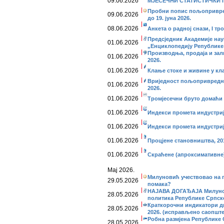
09.06.2026
МЈЕСЕЧНИ СТАТИСТИЧКИ ПР
Пробни попис пољопривред
09.06.2026
до 19. јуна 2026.
08.06.2026
Анкета о радној снази, I тро
Предсједник Академије нау
01.06.2026
„Енциклопедију Републике
Производња, продаја и за
01.06.2026
2026.
01.06.2026
Клање стоке и живине у кл
Вриједност пољопривредни
01.06.2026
2026.
01.06.2026
Тромјесечни бруто домаћи п
01.06.2026
Индекси промета индустриј
01.06.2026
Индекси промета индустријe
01.06.2026
Процјене становништва, 201
01.06.2026
Скраћене (апроксимативне)
Мај 2026.
Милуновић учествовао на па
29.05.2026
помака?
НАЈАВА ДОГАЂАЈА Милунови
28.05.2026
политика Републике Српске
Краткорочни индикатори дис
28.05.2026
2026. (исправљено саопшт
Робна размјена Републике С
28.05.2026