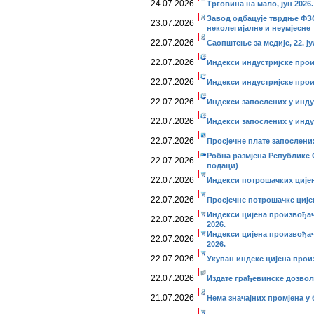
24.07.2026
Трговина на мало, јун 2026.
Завод одбацује тврдње ФЗС
23.07.2026
неколегијалне и неумјесне
22.07.2026
Саопштење за медије, 22. ју
22.07.2026
Индекси индустријске прои
22.07.2026
Индекси индустријске прои
22.07.2026
Индекси запослених у индус
22.07.2026
Индекси запослених у индус
22.07.2026
Просјечне плате запослених,
Робна размјена Републике С
22.07.2026
подаци)
22.07.2026
Индекси потрошачких цијена
22.07.2026
Просјечне потрошачке цијен
Индекси цијена произвођач
22.07.2026
2026.
Индекси цијена произвођач
22.07.2026
2026.
22.07.2026
Укупан индекс цијена произ
22.07.2026
Издате грађевинске дозволе
21.07.2026
Нема значајних промјена у