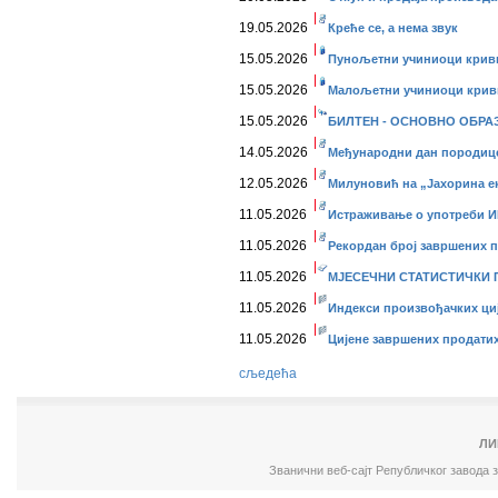
19.05.2026
Креће се, а нема звук
15.05.2026
Пунољетни учиниоци кривич
15.05.2026
Малољетни учиниоци кривич
15.05.2026
БИЛТЕН - ОСНОВНО ОБРАЗО
14.05.2026
Међународни дан породице,
12.05.2026
Милуновић на „Јахорина 
11.05.2026
Истраживање о употреби ИК
11.05.2026
Рекордан број завршених п
11.05.2026
МЈЕСЕЧНИ СТАТИСТИЧКИ ПР
11.05.2026
Индекси произвођачких ције
11.05.2026
Цијене завршених продатих 
сљедећа
ЛИ
Званични веб-сајт Републичког завода 